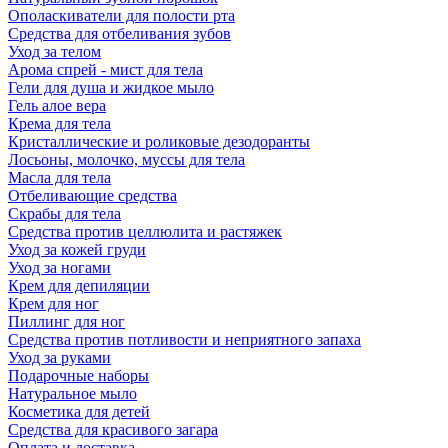
Ополаскиватели для полости рта
Средства для отбеливания зубов
Уход за телом
Арома спрей - мист для тела
Гели для душа и жидкое мыло
Гель алое вера
Крема для тела
Кристаллические и роликовые дезодоранты
Лосьоны, молочко, муссы для тела
Масла для тела
Отбеливающие средства
Скрабы для тела
Средства против целлюлита и растяжек
Уход за кожей груди
Уход за ногами
Крем для депиляции
Крем для ног
Пиллинг для ног
Средства против потливости и неприятного запаха
Уход за руками
Подарочные наборы
Натуральное мыло
Косметика для детей
Средства для красивого загара
Оплата и доставка