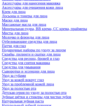
Аксессуары для нанесения макияжа
Аксессуары для очищения кожи лица
Крем для лица
Лосьоны и тонеры для лица
Маски для лица
Массажные масла для лица
Минеральная пудра, BB крема, СС крема, праймеры
Мисты для лица
Молочко и флюиды для лица
Отбеливающие средства для лица
Патчи для глаз
Подарочные наборы по уходу за лицом
Скрабы, пилинги и скатки для лица
Средства для ресниц, бровей и глаз
Средства для снятия макияжа
Средства для умывания
Сыворотки и эссенции для лица
Уход за губами
Уход за кожей вокруг глаз
Уход за проблемной кожей лица
Уход за полостью рта
Детская серия по уходу за полостью рта
Зубные щётки и стикеры для чистки зубов
Натуральная зубная паста
Натуральный зубной порошок