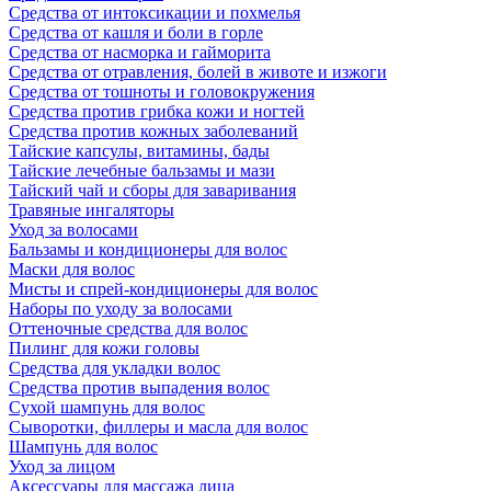
Средства от интоксикации и похмелья
Средства от кашля и боли в горле
Средства от насморка и гайморита
Средства от отравления, болей в животе и изжоги
Средства от тошноты и головокружения
Средства против грибка кожи и ногтей
Средства против кожных заболеваний
Тайские капсулы, витамины, бады
Тайские лечебные бальзамы и мази
Тайский чай и сборы для заваривания
Травяные ингаляторы
Уход за волосами
Бальзамы и кондиционеры для волос
Маски для волос
Мисты и спрей-кондиционеры для волос
Наборы по уходу за волосами
Оттеночные средства для волос
Пилинг для кожи головы
Средства для укладки волос
Средства против выпадения волос
Сухой шампунь для волос
Сыворотки, филлеры и масла для волос
Шампунь для волос
Уход за лицом
Аксессуары для массажа лица