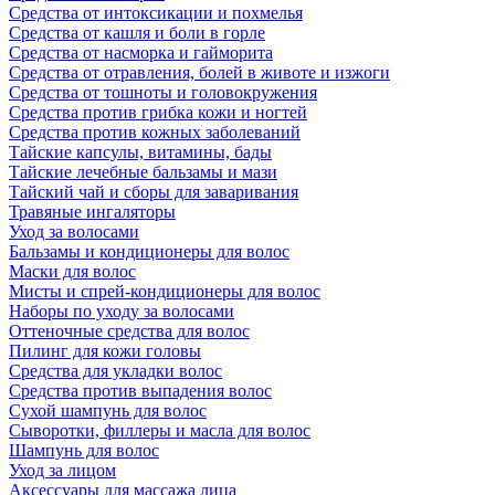
Средства от интоксикации и похмелья
Средства от кашля и боли в горле
Средства от насморка и гайморита
Средства от отравления, болей в животе и изжоги
Средства от тошноты и головокружения
Средства против грибка кожи и ногтей
Средства против кожных заболеваний
Тайские капсулы, витамины, бады
Тайские лечебные бальзамы и мази
Тайский чай и сборы для заваривания
Травяные ингаляторы
Уход за волосами
Бальзамы и кондиционеры для волос
Маски для волос
Мисты и спрей-кондиционеры для волос
Наборы по уходу за волосами
Оттеночные средства для волос
Пилинг для кожи головы
Средства для укладки волос
Средства против выпадения волос
Сухой шампунь для волос
Сыворотки, филлеры и масла для волос
Шампунь для волос
Уход за лицом
Аксессуары для массажа лица