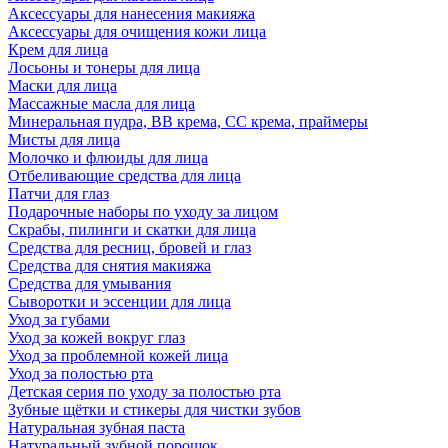
Аксессуары для нанесения макияжа
Аксессуары для очищения кожи лица
Крем для лица
Лосьоны и тонеры для лица
Маски для лица
Массажные масла для лица
Минеральная пудра, BB крема, СС крема, праймеры
Мисты для лица
Молочко и флюиды для лица
Отбеливающие средства для лица
Патчи для глаз
Подарочные наборы по уходу за лицом
Скрабы, пилинги и скатки для лица
Средства для ресниц, бровей и глаз
Средства для снятия макияжа
Средства для умывания
Сыворотки и эссенции для лица
Уход за губами
Уход за кожей вокруг глаз
Уход за проблемной кожей лица
Уход за полостью рта
Детская серия по уходу за полостью рта
Зубные щётки и стикеры для чистки зубов
Натуральная зубная паста
Натуральный зубной порошок