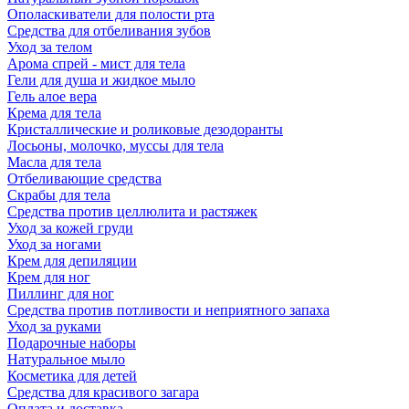
Ополаскиватели для полости рта
Средства для отбеливания зубов
Уход за телом
Арома спрей - мист для тела
Гели для душа и жидкое мыло
Гель алое вера
Крема для тела
Кристаллические и роликовые дезодоранты
Лосьоны, молочко, муссы для тела
Масла для тела
Отбеливающие средства
Скрабы для тела
Средства против целлюлита и растяжек
Уход за кожей груди
Уход за ногами
Крем для депиляции
Крем для ног
Пиллинг для ног
Средства против потливости и неприятного запаха
Уход за руками
Подарочные наборы
Натуральное мыло
Косметика для детей
Средства для красивого загара
Оплата и доставка