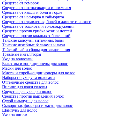
Средства от гемороя
Средства от интоксикации и похмелья
Средства от кашля и боли в горле
Средства от насморка и гайморита
Средства от отравления, болей в животе и изжоги
Средства от тошноты и головокружения
Средства против грибка кожи и ногтей
Средства против кожных заболеваний
Тайские капсулы, витамины, бады
Тайские лечебные бальзамы и мази
Тайский чай и сборы для заваривания
Травяные ингаляторы
Уход за волосами
Бальзамы и кондиционеры для волос
Маски для волос
Мисты и спрей-кондиционеры для волос
Наборы по уходу за волосами
Оттеночные средства для волос
Пилинг для кожи головы
Средства для укладки волос
Средства против выпадения волос
Сухой шампунь для волос
Сыворотки, филлеры и масла для волос
Шампунь для волос
Уход за лицом