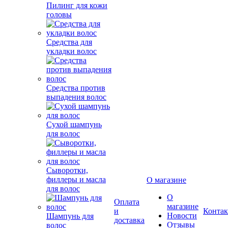
Пилинг для кожи
головы
Средства для
укладки волос
Средства против
выпадения волос
Сухой шампунь
для волос
Сыворотки,
филлеры и масла
О магазине
для волос
О
Оплата
магазине
и
Конта
Новости
Шампунь для
доставка
Отзывы
волос