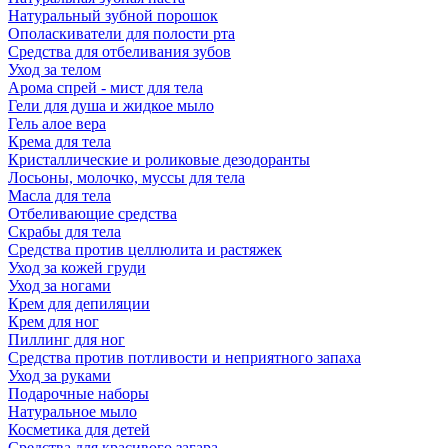
Натуральный зубной порошок
Ополаскиватели для полости рта
Средства для отбеливания зубов
Уход за телом
Арома спрей - мист для тела
Гели для душа и жидкое мыло
Гель алое вера
Крема для тела
Кристаллические и роликовые дезодоранты
Лосьоны, молочко, муссы для тела
Масла для тела
Отбеливающие средства
Скрабы для тела
Средства против целлюлита и растяжек
Уход за кожей груди
Уход за ногами
Крем для депиляции
Крем для ног
Пиллинг для ног
Средства против потливости и неприятного запаха
Уход за руками
Подарочные наборы
Натуральное мыло
Косметика для детей
Средства для красивого загара