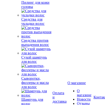
Пилинг для кожи
головы
Средства для
укладки волос
Средства против
выпадения волос
Сухой шампунь
для волос
Сыворотки,
филлеры и масла
О магазине
для волос
О
Оплата
магазине
и
Конта
Новости
Шампунь для
доставка
Отзывы
волос