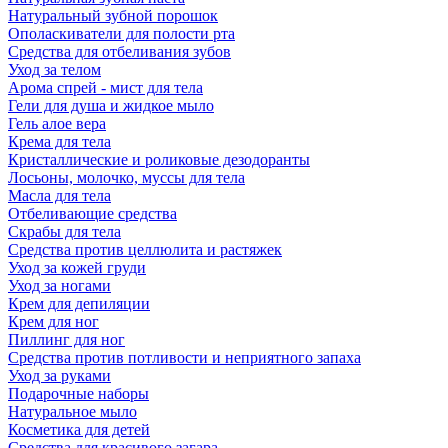
Натуральный зубной порошок
Ополаскиватели для полости рта
Средства для отбеливания зубов
Уход за телом
Арома спрей - мист для тела
Гели для душа и жидкое мыло
Гель алое вера
Крема для тела
Кристаллические и роликовые дезодоранты
Лосьоны, молочко, муссы для тела
Масла для тела
Отбеливающие средства
Скрабы для тела
Средства против целлюлита и растяжек
Уход за кожей груди
Уход за ногами
Крем для депиляции
Крем для ног
Пиллинг для ног
Средства против потливости и неприятного запаха
Уход за руками
Подарочные наборы
Натуральное мыло
Косметика для детей
Средства для красивого загара