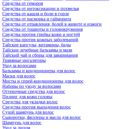
Средства от гемороя
Средства от интоксикации и похмелья
Средства от кашля и боли в горле
Средства от насморка и гайморита
Средства от отравления, болей в животе и изжоги
Средства от тошноты и головокружения
Средства против грибка кожи и ногтей
Средства против кожных заболеваний
Тайские капсулы, витамины, бады
Тайские лечебные бальзамы и мази
Тайский чай и сборы для заваривания
Травяные ингаляторы
Уход за волосами
Бальзамы и кондиционеры для волос
Маски для волос
Мисты и спрей-кондиционеры для волос
Наборы по уходу за волосами
Оттеночные средства для волос
Пилинг для кожи головы
Средства для укладки волос
Средства против выпадения волос
Сухой шампунь для волос
Сыворотки, филлеры и масла для волос
Шампунь для волос
Уход за лицом