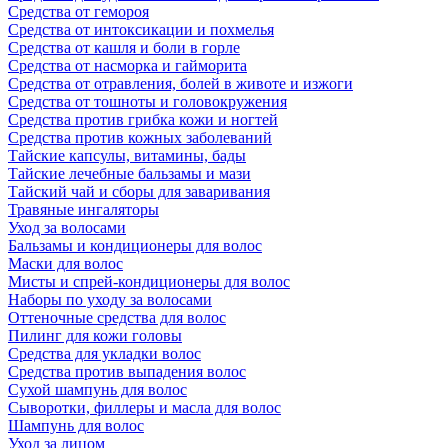
Средства от гемороя
Средства от интоксикации и похмелья
Средства от кашля и боли в горле
Средства от насморка и гайморита
Средства от отравления, болей в животе и изжоги
Средства от тошноты и головокружения
Средства против грибка кожи и ногтей
Средства против кожных заболеваний
Тайские капсулы, витамины, бады
Тайские лечебные бальзамы и мази
Тайский чай и сборы для заваривания
Травяные ингаляторы
Уход за волосами
Бальзамы и кондиционеры для волос
Маски для волос
Мисты и спрей-кондиционеры для волос
Наборы по уходу за волосами
Оттеночные средства для волос
Пилинг для кожи головы
Средства для укладки волос
Средства против выпадения волос
Сухой шампунь для волос
Сыворотки, филлеры и масла для волос
Шампунь для волос
Уход за лицом