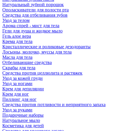
Натуральный зубной порошок
Ополаскиватели для полости рта
Средства для отбеливания зубов
Уход за телом
Арома спрей - мист для тела
Гели для душа и жидкое мыло
Гель алое вера
Крема для тела
Кристаллические и роликовые дезодоранты
Лосьоны, молочко, муссы для тела
Масла для тела
Отбеливающие средства
Скрабы для тела
Средства против целлюлита и растяжек
Уход за кожей груди
Уход за ногами
Крем для депиляции
Крем для ног
Пиллинг для ног
Средства против потливости и неприятного запаха
Уход за руками
Подарочные наборы
Натуральное мыло
Косметика для детей
Средства для красивого загара