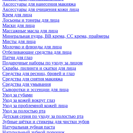
Аксессуары для нанесения макияжа
Аксессуары для очищения кожи лица
Крем для лица
Лосьоны и тонеры для лица
Маски для лица
Массажные масла для лица
Минеральная пудра, BB крема, СС крема, праймеры
Мисты для лица
Молочко и флюиды для лица
Отбеливающие средства для лица
Патчи для глаз
Подарочные наборы по уходу за лицом
Скрабы, пилинги и скатки для лица
Средства для ресниц, бровей и глаз
Средства для снятия макияжа
Средства для умывания
Сыворотки и эссенции для лица
Уход за губами
Уход за кожей вокруг глаз
Уход за проблемной кожей лица
Уход за полостью рта
Детская серия по уходу за полостью рта
Зубные щётки и стикеры для чистки зубов
Натуральная зубная паста
Натуральный зубной порошок