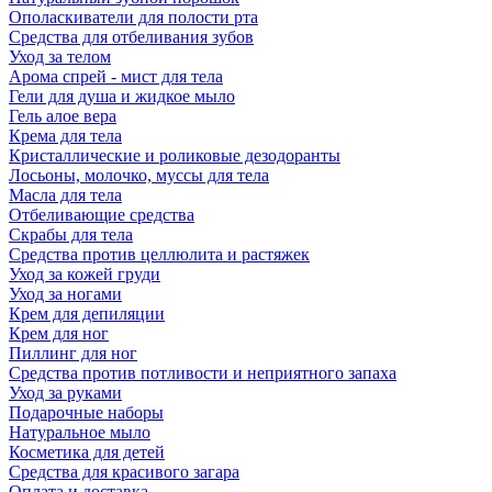
Ополаскиватели для полости рта
Средства для отбеливания зубов
Уход за телом
Арома спрей - мист для тела
Гели для душа и жидкое мыло
Гель алое вера
Крема для тела
Кристаллические и роликовые дезодоранты
Лосьоны, молочко, муссы для тела
Масла для тела
Отбеливающие средства
Скрабы для тела
Средства против целлюлита и растяжек
Уход за кожей груди
Уход за ногами
Крем для депиляции
Крем для ног
Пиллинг для ног
Средства против потливости и неприятного запаха
Уход за руками
Подарочные наборы
Натуральное мыло
Косметика для детей
Средства для красивого загара
Оплата и доставка