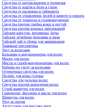
Средства от интоксикации и похмелья
Средства от кашля и боли в горле
Средства от насморка и гайморита
Средства от отравления, болей в животе и изжоги
Средства от тошноты и головокружения
Средства против грибка кожи и ногтей
Средства против кожных заболеваний
Тайские капсулы, витамины, бады
Тайские лечебные бальзамы и мази
Тайский чай и сборы для заваривания
Травяные ингаляторы
Уход за волосами
Бальзамы и кондиционеры для волос
Маски для волос
Мисты и спрей-кондиционеры для волос
Наборы по уходу за волосами
Оттеночные средства для волос
Пилинг для кожи головы
Средства для укладки волос
Средства против выпадения волос
Сухой шампунь для волос
Сыворотки, филлеры и масла для волос
Шампунь для волос
Уход за лицом
Аксессуары для массажа лица