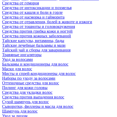
Средства от гемороя
Средства от интоксикации и похмелья
Средства от кашля и боли в горле
Средства от насморка и гайморита
Средства от отравления, болей в животе и изжоги
Средства от тошноты и головокружения
Средства против грибка кожи и ногтей
Средства против кожных заболеваний
Тайские капсулы, витамины, бады
Тайские лечебные бальзамы и мази
Тайский чай и сборы для заваривания
Травяные ингаляторы
Уход за волосами
Бальзамы и кондиционеры для волос
Маски для волос
Мисты и спрей-кондиционеры для волос
Наборы по уходу за волосами
Оттеночные средства для волос
Пилинг для кожи головы
Средства для укладки волос
Средства против выпадения волос
Сухой шампунь для волос
Сыворотки, филлеры и масла для волос
Шампунь для волос
Уход за лицом