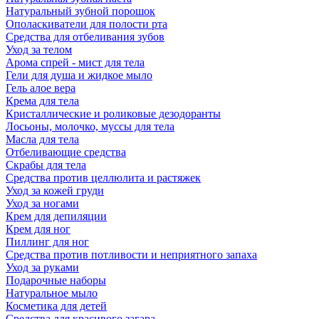
Натуральный зубной порошок
Ополаскиватели для полости рта
Средства для отбеливания зубов
Уход за телом
Арома спрей - мист для тела
Гели для душа и жидкое мыло
Гель алое вера
Крема для тела
Кристаллические и роликовые дезодоранты
Лосьоны, молочко, муссы для тела
Масла для тела
Отбеливающие средства
Скрабы для тела
Средства против целлюлита и растяжек
Уход за кожей груди
Уход за ногами
Крем для депиляции
Крем для ног
Пиллинг для ног
Средства против потливости и неприятного запаха
Уход за руками
Подарочные наборы
Натуральное мыло
Косметика для детей
Средства для красивого загара