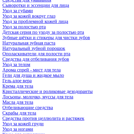
Сыворотки и эссенции для лица
Уход за губами
Уход за кожей вокруг глаз
Уход за проблемной кожей лица
Уход за полостью рта
Детская серия по уходу за полостью рта
Зубные щётки и стикеры для чистки зубов
Натуральная зубная паста
Натуральный зубной порошок
Ополаскиватели для полости рта
Средства для отбеливания зубов
Уход за телом
Арома спрей - мист для тела
Гели для душа и жидкое мыло
Гель алое вера
Крема для тела
Кристаллические и роликовые дезодоранты
Лосьоны, молочко, муссы для тела
Масла для тела
Отбеливающие средства
Скрабы для тела
Средства против целлюлита и растяжек
Уход за кожей груди
Уход за ногами