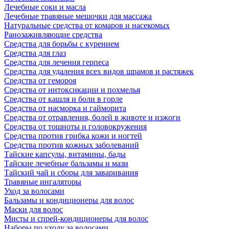
Лечебные соки и масла
Лечебные травяные мешочки для массажа
Натуральные средства от комаров и насекомых
Ранозаживляющие средства
Средства для борьбы с курением
Средства для глаз
Средства для лечения герпеса
Средства для удаления всех видов шрамов и растяжек
Средства от гемороя
Средства от интоксикации и похмелья
Средства от кашля и боли в горле
Средства от насморка и гайморита
Средства от отравления, болей в животе и изжоги
Средства от тошноты и головокружения
Средства против грибка кожи и ногтей
Средства против кожных заболеваний
Тайские капсулы, витамины, бады
Тайские лечебные бальзамы и мази
Тайский чай и сборы для заваривания
Травяные ингаляторы
Уход за волосами
Бальзамы и кондиционеры для волос
Маски для волос
Мисты и спрей-кондиционеры для волос
Наборы по уходу за волосами