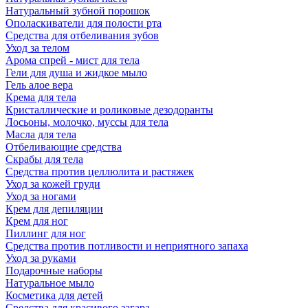
Натуральный зубной порошок
Ополаскиватели для полости рта
Средства для отбеливания зубов
Уход за телом
Арома спрей - мист для тела
Гели для душа и жидкое мыло
Гель алое вера
Крема для тела
Кристаллические и роликовые дезодоранты
Лосьоны, молочко, муссы для тела
Масла для тела
Отбеливающие средства
Скрабы для тела
Средства против целлюлита и растяжек
Уход за кожей груди
Уход за ногами
Крем для депиляции
Крем для ног
Пиллинг для ног
Средства против потливости и неприятного запаха
Уход за руками
Подарочные наборы
Натуральное мыло
Косметика для детей
Средства для красивого загара