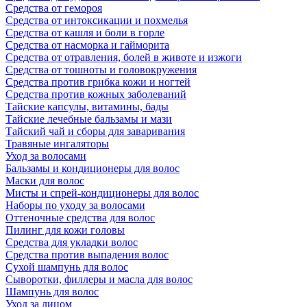
Средства от гемороя
Средства от интоксикации и похмелья
Средства от кашля и боли в горле
Средства от насморка и гайморита
Средства от отравления, болей в животе и изжоги
Средства от тошноты и головокружения
Средства против грибка кожи и ногтей
Средства против кожных заболеваний
Тайские капсулы, витамины, бады
Тайские лечебные бальзамы и мази
Тайский чай и сборы для заваривания
Травяные ингаляторы
Уход за волосами
Бальзамы и кондиционеры для волос
Маски для волос
Мисты и спрей-кондиционеры для волос
Наборы по уходу за волосами
Оттеночные средства для волос
Пилинг для кожи головы
Средства для укладки волос
Средства против выпадения волос
Сухой шампунь для волос
Сыворотки, филлеры и масла для волос
Шампунь для волос
Уход за лицом