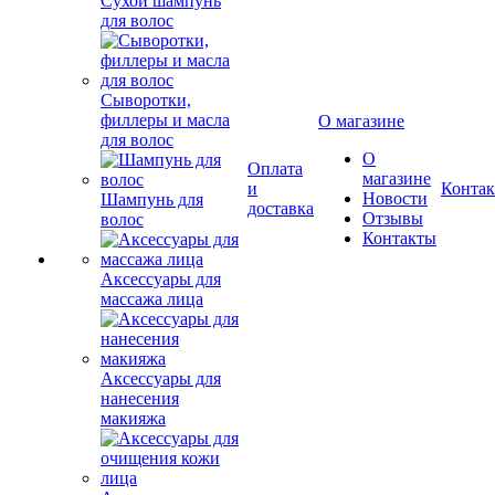
Сухой шампунь
для волос
Сыворотки,
филлеры и масла
О магазине
для волос
О
Оплата
магазине
и
Конта
Новости
Шампунь для
доставка
Отзывы
волос
Контакты
Аксессуары для
массажа лица
Аксессуары для
нанесения
макияжа