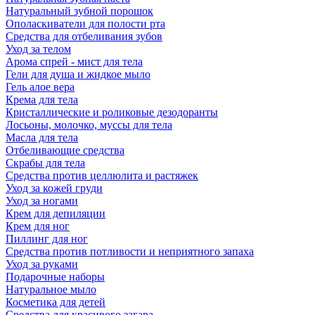
Натуральный зубной порошок
Ополаскиватели для полости рта
Средства для отбеливания зубов
Уход за телом
Арома спрей - мист для тела
Гели для душа и жидкое мыло
Гель алое вера
Крема для тела
Кристаллические и роликовые дезодоранты
Лосьоны, молочко, муссы для тела
Масла для тела
Отбеливающие средства
Скрабы для тела
Средства против целлюлита и растяжек
Уход за кожей груди
Уход за ногами
Крем для депиляции
Крем для ног
Пиллинг для ног
Средства против потливости и неприятного запаха
Уход за руками
Подарочные наборы
Натуральное мыло
Косметика для детей
Средства для красивого загара