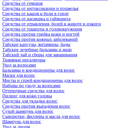
Средства от гемороя
Средства от интоксикации и похмелья
Средства от кашля и боли в горле
Средства от насморка и гайморита
Средства от отравления, болей в животе и изжоги
Средства от тошноты и головокружения
Средства против грибка кожи и ногтей
Средства против кожных заболеваний
Тайские капсулы, витамины, бады
Тайские лечебные бальзамы и мази
Тайский чай и сборы для заваривания
Травяные ингаляторы
Уход за волосами
Бальзамы и кондиционеры для волос
Маски для волос
Мисты и спрей-кондиционеры для волос
Наборы по уходу за волосами
Оттеночные средства для волос
Пилинг для кожи головы
Средства для укладки волос
Средства против выпадения волос
Сухой шампунь для волос
Сыворотки, филлеры и масла для волос
Шампунь для волос
Уход за лицом