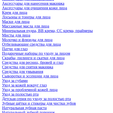
Аксессуары для нанесения макияжа
Аксессуары для очищения кожи лица
Крем для лица
Лосьоны и тонеры для лица
Маски для лица
Массажные масла для лица
Минеральная пудра, BB крема, СС крема, праймеры
Мисты для лица
Молочко и флюиды для лица
Отбеливающие средства для лица
Патчи для глаз
Подарочные наборы по уходу за лицом
Скрабы, пилинги и скатки для лица
Средства для ресниц, бровей и глаз
Средства для снятия макияжа
Средства для умывания
Сыворотки и эссенции для лица
Уход за губами
Уход за кожей вокруг глаз
Уход за проблемной кожей лица
Уход за полостью рта
Детская серия по уходу за полостью рта
Зубные щётки и стикеры для чистки зубов
Натуральная зубная паста
Натуральный зубной порошок