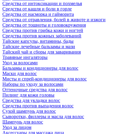
Средства от интоксикации и похмелья
Средства от кашля и боли в горле
Средства от насморка и гайморита
Средства от отравления, болей в животе и изжоги
Средства от тошноты и головокружения
Средства против грибка кожи и ногтей
Средства против кожных заболеваний
Тайские капсулы, витамины, бады
Тайские лечебные бальзамы и мази
Тайский чай и сборы для заваривания
Травяные ингаляторы
Уход за волосами
Бальзамы и кондиционеры для волос
Маски для волос
Мисты и спрей-кондиционеры для волос
Наборы по уходу за волосами
Оттеночные средства для волос
Пилинг для кожи головы
Средства для укладки волос
Средства против выпадения волос
Сухой шампунь для волос
Сыворотки, филлеры и масла для волос
Шампунь для волос
Уход за лицом
Аксессуары для массажа лица