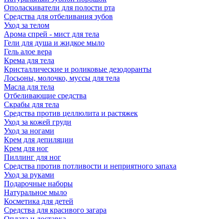
Ополаскиватели для полости рта
Средства для отбеливания зубов
Уход за телом
Арома спрей - мист для тела
Гели для душа и жидкое мыло
Гель алое вера
Крема для тела
Кристаллические и роликовые дезодоранты
Лосьоны, молочко, муссы для тела
Масла для тела
Отбеливающие средства
Скрабы для тела
Средства против целлюлита и растяжек
Уход за кожей груди
Уход за ногами
Крем для депиляции
Крем для ног
Пиллинг для ног
Средства против потливости и неприятного запаха
Уход за руками
Подарочные наборы
Натуральное мыло
Косметика для детей
Средства для красивого загара
Оплата и доставка