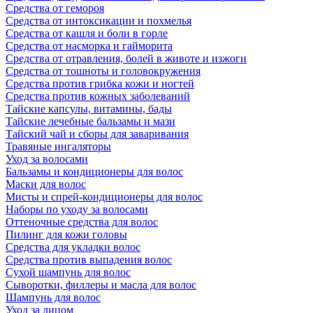
Средства от гемороя
Средства от интоксикации и похмелья
Средства от кашля и боли в горле
Средства от насморка и гайморита
Средства от отравления, болей в животе и изжоги
Средства от тошноты и головокружения
Средства против грибка кожи и ногтей
Средства против кожных заболеваний
Тайские капсулы, витамины, бады
Тайские лечебные бальзамы и мази
Тайский чай и сборы для заваривания
Травяные ингаляторы
Уход за волосами
Бальзамы и кондиционеры для волос
Маски для волос
Мисты и спрей-кондиционеры для волос
Наборы по уходу за волосами
Оттеночные средства для волос
Пилинг для кожи головы
Средства для укладки волос
Средства против выпадения волос
Сухой шампунь для волос
Сыворотки, филлеры и масла для волос
Шампунь для волос
Уход за лицом