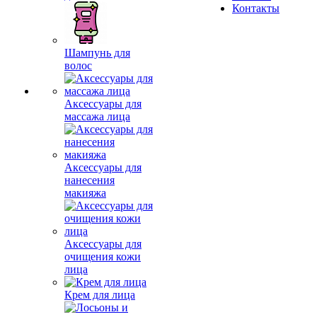
О
Оплата
магазине
и
Конта
Новости
доставка
Отзывы
Контакты
Шампунь для
волос
Аксессуары для
массажа лица
Аксессуары для
нанесения
макияжа
Аксессуары для
очищения кожи
лица
Крем для лица