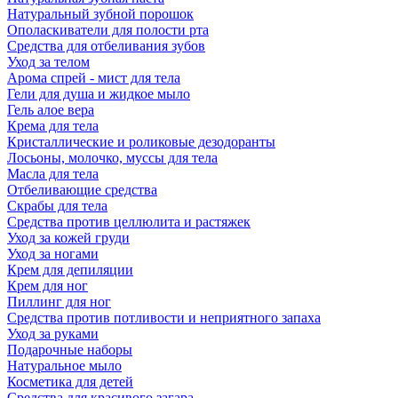
Натуральный зубной порошок
Ополаскиватели для полости рта
Средства для отбеливания зубов
Уход за телом
Арома спрей - мист для тела
Гели для душа и жидкое мыло
Гель алое вера
Крема для тела
Кристаллические и роликовые дезодоранты
Лосьоны, молочко, муссы для тела
Масла для тела
Отбеливающие средства
Скрабы для тела
Средства против целлюлита и растяжек
Уход за кожей груди
Уход за ногами
Крем для депиляции
Крем для ног
Пиллинг для ног
Средства против потливости и неприятного запаха
Уход за руками
Подарочные наборы
Натуральное мыло
Косметика для детей
Средства для красивого загара