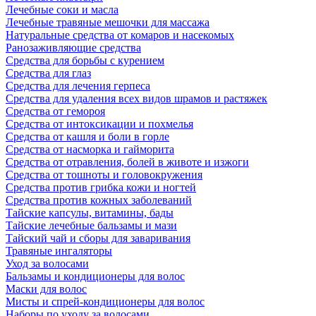
Лечебные соки и масла
Лечебные травяные мешочки для массажа
Натуральные средства от комаров и насекомых
Ранозаживляющие средства
Средства для борьбы с курением
Средства для глаз
Средства для лечения герпеса
Средства для удаления всех видов шрамов и растяжек
Средства от гемороя
Средства от интоксикации и похмелья
Средства от кашля и боли в горле
Средства от насморка и гайморита
Средства от отравления, болей в животе и изжоги
Средства от тошноты и головокружения
Средства против грибка кожи и ногтей
Средства против кожных заболеваний
Тайские капсулы, витамины, бады
Тайские лечебные бальзамы и мази
Тайский чай и сборы для заваривания
Травяные ингаляторы
Уход за волосами
Бальзамы и кондиционеры для волос
Маски для волос
Мисты и спрей-кондиционеры для волос
Наборы по уходу за волосами