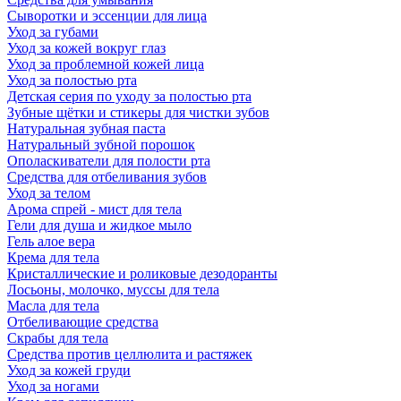
Сыворотки и эссенции для лица
Уход за губами
Уход за кожей вокруг глаз
Уход за проблемной кожей лица
Уход за полостью рта
Детская серия по уходу за полостью рта
Зубные щётки и стикеры для чистки зубов
Натуральная зубная паста
Натуральный зубной порошок
Ополаскиватели для полости рта
Средства для отбеливания зубов
Уход за телом
Арома спрей - мист для тела
Гели для душа и жидкое мыло
Гель алое вера
Крема для тела
Кристаллические и роликовые дезодоранты
Лосьоны, молочко, муссы для тела
Масла для тела
Отбеливающие средства
Скрабы для тела
Средства против целлюлита и растяжек
Уход за кожей груди
Уход за ногами