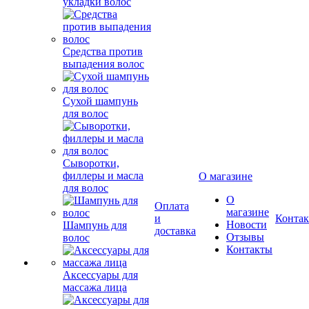
укладки волос
Средства против
выпадения волос
Сухой шампунь
для волос
Сыворотки,
филлеры и масла
О магазине
для волос
О
Оплата
магазине
и
Конта
Новости
Шампунь для
доставка
Отзывы
волос
Контакты
Аксессуары для
массажа лица