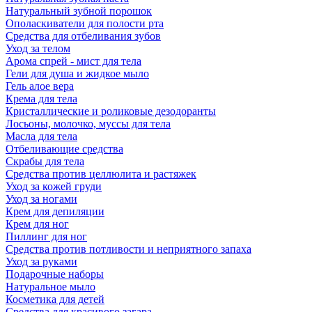
Натуральный зубной порошок
Ополаскиватели для полости рта
Средства для отбеливания зубов
Уход за телом
Арома спрей - мист для тела
Гели для душа и жидкое мыло
Гель алое вера
Крема для тела
Кристаллические и роликовые дезодоранты
Лосьоны, молочко, муссы для тела
Масла для тела
Отбеливающие средства
Скрабы для тела
Средства против целлюлита и растяжек
Уход за кожей груди
Уход за ногами
Крем для депиляции
Крем для ног
Пиллинг для ног
Средства против потливости и неприятного запаха
Уход за руками
Подарочные наборы
Натуральное мыло
Косметика для детей
Средства для красивого загара