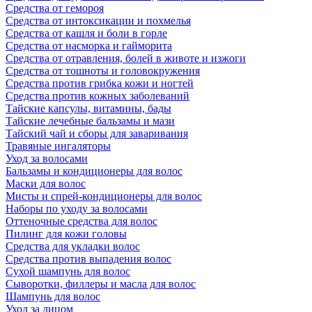
Средства от гемороя
Средства от интоксикации и похмелья
Средства от кашля и боли в горле
Средства от насморка и гайморита
Средства от отравления, болей в животе и изжоги
Средства от тошноты и головокружения
Средства против грибка кожи и ногтей
Средства против кожных заболеваний
Тайские капсулы, витамины, бады
Тайские лечебные бальзамы и мази
Тайский чай и сборы для заваривания
Травяные ингаляторы
Уход за волосами
Бальзамы и кондиционеры для волос
Маски для волос
Мисты и спрей-кондиционеры для волос
Наборы по уходу за волосами
Оттеночные средства для волос
Пилинг для кожи головы
Средства для укладки волос
Средства против выпадения волос
Сухой шампунь для волос
Сыворотки, филлеры и масла для волос
Шампунь для волос
Уход за лицом