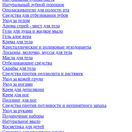
Натуральный зубной порошок
Ополаскиватели для полости рта
Средства для отбеливания зубов
Уход за телом
Арома спрей - мист для тела
Гели для душа и жидкое мыло
Гель алое вера
Крема для тела
Кристаллические и роликовые дезодоранты
Лосьоны, молочко, муссы для тела
Масла для тела
Отбеливающие средства
Скрабы для тела
Средства против целлюлита и растяжек
Уход за кожей груди
Уход за ногами
Крем для депиляции
Крем для ног
Пиллинг для ног
Средства против потливости и неприятного запаха
Уход за руками
Подарочные наборы
Натуральное мыло
Косметика для детей
Средства для красивого загара