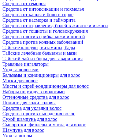
Средства от гемороя
Средства от интоксикации и похмелья
Средства от кашля и боли в горле
Средства от насморка и гайморита
Средства от отравления, болей в животе и изжоги
Средства от тошноты и головокружения
Средства против грибка кожи и ногтей
Средства против кожных заболеваний
Тайские капсулы, витамины, бады
Тайские лечебные бальзамы и мази
Тайский чай и сборы для заваривания
Травяные ингаляторы
Уход за волосами
Бальзамы и кондиционеры для волос
Маски для волос
Мисты и спрей-кондиционеры для волос
Наборы по уходу за волосами
Оттеночные средства для волос
Пилинг для кожи головы
Средства для укладки волос
Средства против выпадения волос
Сухой шампунь для волос
Сыворотки, филлеры и масла для волос
Шампунь для волос
Уход за лицом