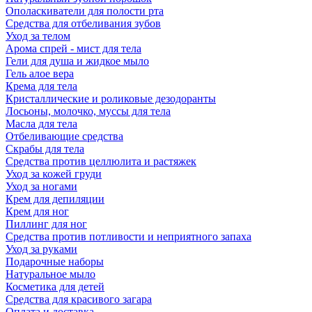
Ополаскиватели для полости рта
Средства для отбеливания зубов
Уход за телом
Арома спрей - мист для тела
Гели для душа и жидкое мыло
Гель алое вера
Крема для тела
Кристаллические и роликовые дезодоранты
Лосьоны, молочко, муссы для тела
Масла для тела
Отбеливающие средства
Скрабы для тела
Средства против целлюлита и растяжек
Уход за кожей груди
Уход за ногами
Крем для депиляции
Крем для ног
Пиллинг для ног
Средства против потливости и неприятного запаха
Уход за руками
Подарочные наборы
Натуральное мыло
Косметика для детей
Средства для красивого загара
Оплата и доставка