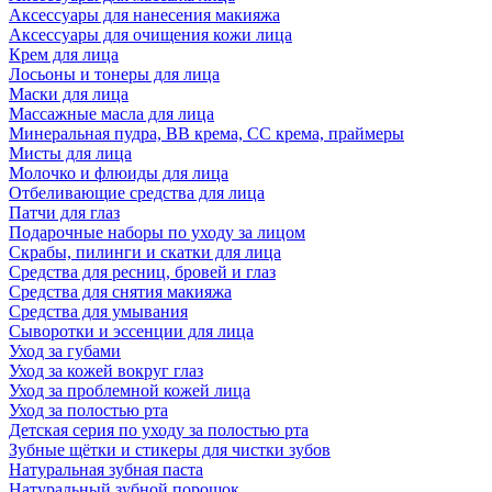
Аксессуары для нанесения макияжа
Аксессуары для очищения кожи лица
Крем для лица
Лосьоны и тонеры для лица
Маски для лица
Массажные масла для лица
Минеральная пудра, BB крема, СС крема, праймеры
Мисты для лица
Молочко и флюиды для лица
Отбеливающие средства для лица
Патчи для глаз
Подарочные наборы по уходу за лицом
Скрабы, пилинги и скатки для лица
Средства для ресниц, бровей и глаз
Средства для снятия макияжа
Средства для умывания
Сыворотки и эссенции для лица
Уход за губами
Уход за кожей вокруг глаз
Уход за проблемной кожей лица
Уход за полостью рта
Детская серия по уходу за полостью рта
Зубные щётки и стикеры для чистки зубов
Натуральная зубная паста
Натуральный зубной порошок