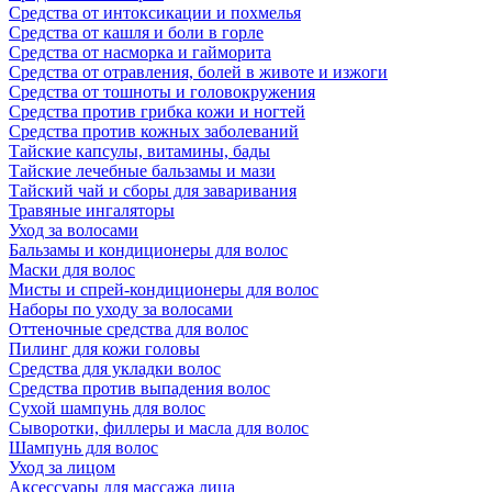
Средства от интоксикации и похмелья
Средства от кашля и боли в горле
Средства от насморка и гайморита
Средства от отравления, болей в животе и изжоги
Средства от тошноты и головокружения
Средства против грибка кожи и ногтей
Средства против кожных заболеваний
Тайские капсулы, витамины, бады
Тайские лечебные бальзамы и мази
Тайский чай и сборы для заваривания
Травяные ингаляторы
Уход за волосами
Бальзамы и кондиционеры для волос
Маски для волос
Мисты и спрей-кондиционеры для волос
Наборы по уходу за волосами
Оттеночные средства для волос
Пилинг для кожи головы
Средства для укладки волос
Средства против выпадения волос
Сухой шампунь для волос
Сыворотки, филлеры и масла для волос
Шампунь для волос
Уход за лицом
Аксессуары для массажа лица