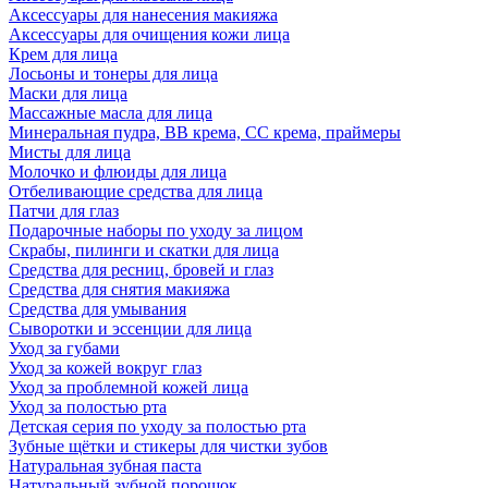
Аксессуары для нанесения макияжа
Аксессуары для очищения кожи лица
Крем для лица
Лосьоны и тонеры для лица
Маски для лица
Массажные масла для лица
Минеральная пудра, BB крема, СС крема, праймеры
Мисты для лица
Молочко и флюиды для лица
Отбеливающие средства для лица
Патчи для глаз
Подарочные наборы по уходу за лицом
Скрабы, пилинги и скатки для лица
Средства для ресниц, бровей и глаз
Средства для снятия макияжа
Средства для умывания
Сыворотки и эссенции для лица
Уход за губами
Уход за кожей вокруг глаз
Уход за проблемной кожей лица
Уход за полостью рта
Детская серия по уходу за полостью рта
Зубные щётки и стикеры для чистки зубов
Натуральная зубная паста
Натуральный зубной порошок