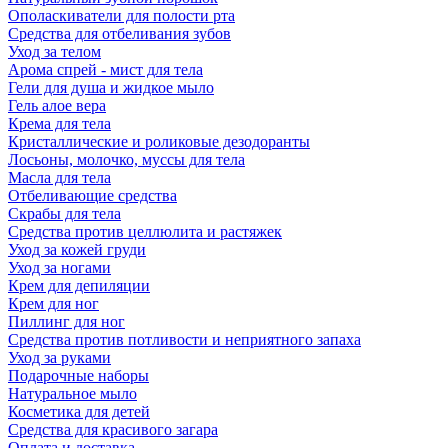
Ополаскиватели для полости рта
Средства для отбеливания зубов
Уход за телом
Арома спрей - мист для тела
Гели для душа и жидкое мыло
Гель алое вера
Крема для тела
Кристаллические и роликовые дезодоранты
Лосьоны, молочко, муссы для тела
Масла для тела
Отбеливающие средства
Скрабы для тела
Средства против целлюлита и растяжек
Уход за кожей груди
Уход за ногами
Крем для депиляции
Крем для ног
Пиллинг для ног
Средства против потливости и неприятного запаха
Уход за руками
Подарочные наборы
Натуральное мыло
Косметика для детей
Средства для красивого загара
Оплата и доставка