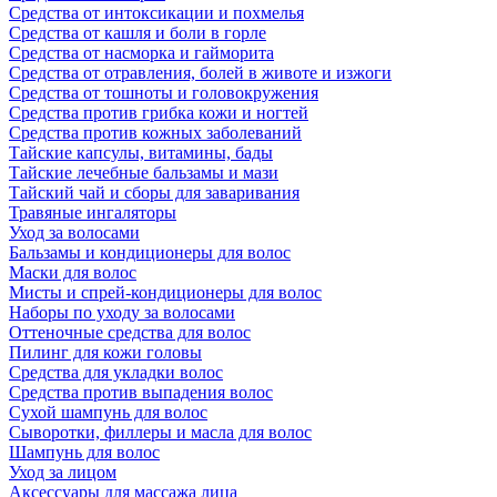
Средства от интоксикации и похмелья
Средства от кашля и боли в горле
Средства от насморка и гайморита
Средства от отравления, болей в животе и изжоги
Средства от тошноты и головокружения
Средства против грибка кожи и ногтей
Средства против кожных заболеваний
Тайские капсулы, витамины, бады
Тайские лечебные бальзамы и мази
Тайский чай и сборы для заваривания
Травяные ингаляторы
Уход за волосами
Бальзамы и кондиционеры для волос
Маски для волос
Мисты и спрей-кондиционеры для волос
Наборы по уходу за волосами
Оттеночные средства для волос
Пилинг для кожи головы
Средства для укладки волос
Средства против выпадения волос
Сухой шампунь для волос
Сыворотки, филлеры и масла для волос
Шампунь для волос
Уход за лицом
Аксессуары для массажа лица