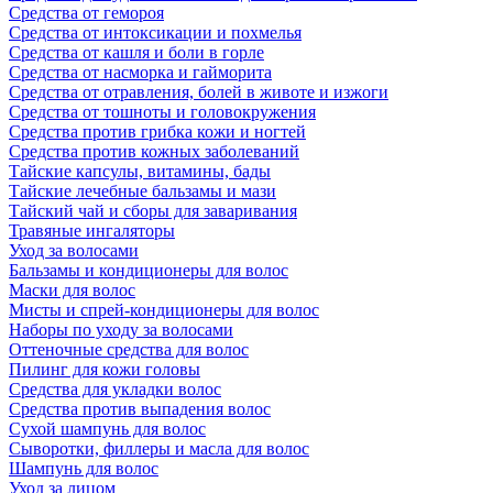
Средства от гемороя
Средства от интоксикации и похмелья
Средства от кашля и боли в горле
Средства от насморка и гайморита
Средства от отравления, болей в животе и изжоги
Средства от тошноты и головокружения
Средства против грибка кожи и ногтей
Средства против кожных заболеваний
Тайские капсулы, витамины, бады
Тайские лечебные бальзамы и мази
Тайский чай и сборы для заваривания
Травяные ингаляторы
Уход за волосами
Бальзамы и кондиционеры для волос
Маски для волос
Мисты и спрей-кондиционеры для волос
Наборы по уходу за волосами
Оттеночные средства для волос
Пилинг для кожи головы
Средства для укладки волос
Средства против выпадения волос
Сухой шампунь для волос
Сыворотки, филлеры и масла для волос
Шампунь для волос
Уход за лицом