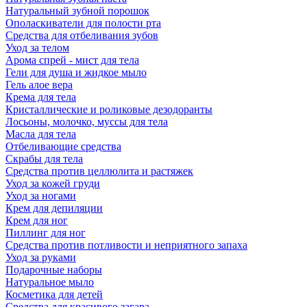
Натуральный зубной порошок
Ополаскиватели для полости рта
Средства для отбеливания зубов
Уход за телом
Арома спрей - мист для тела
Гели для душа и жидкое мыло
Гель алое вера
Крема для тела
Кристаллические и роликовые дезодоранты
Лосьоны, молочко, муссы для тела
Масла для тела
Отбеливающие средства
Скрабы для тела
Средства против целлюлита и растяжек
Уход за кожей груди
Уход за ногами
Крем для депиляции
Крем для ног
Пиллинг для ног
Средства против потливости и неприятного запаха
Уход за руками
Подарочные наборы
Натуральное мыло
Косметика для детей
Средства для красивого загара