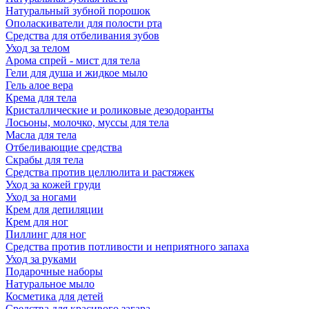
Натуральный зубной порошок
Ополаскиватели для полости рта
Средства для отбеливания зубов
Уход за телом
Арома спрей - мист для тела
Гели для душа и жидкое мыло
Гель алое вера
Крема для тела
Кристаллические и роликовые дезодоранты
Лосьоны, молочко, муссы для тела
Масла для тела
Отбеливающие средства
Скрабы для тела
Средства против целлюлита и растяжек
Уход за кожей груди
Уход за ногами
Крем для депиляции
Крем для ног
Пиллинг для ног
Средства против потливости и неприятного запаха
Уход за руками
Подарочные наборы
Натуральное мыло
Косметика для детей
Средства для красивого загара