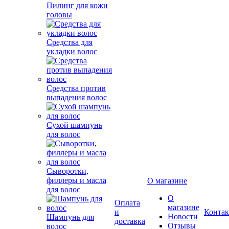
Пилинг для кожи
головы
Средства для
укладки волос
Средства против
выпадения волос
Сухой шампунь
для волос
Сыворотки,
филлеры и масла
О магазине
для волос
О
Оплата
магазине
и
Конта
Новости
Шампунь для
доставка
Отзывы
волос