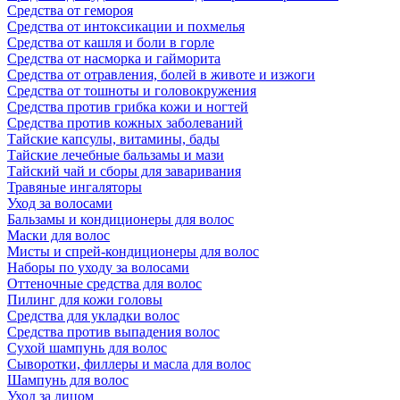
Средства от гемороя
Средства от интоксикации и похмелья
Средства от кашля и боли в горле
Средства от насморка и гайморита
Средства от отравления, болей в животе и изжоги
Средства от тошноты и головокружения
Средства против грибка кожи и ногтей
Средства против кожных заболеваний
Тайские капсулы, витамины, бады
Тайские лечебные бальзамы и мази
Тайский чай и сборы для заваривания
Травяные ингаляторы
Уход за волосами
Бальзамы и кондиционеры для волос
Маски для волос
Мисты и спрей-кондиционеры для волос
Наборы по уходу за волосами
Оттеночные средства для волос
Пилинг для кожи головы
Средства для укладки волос
Средства против выпадения волос
Сухой шампунь для волос
Сыворотки, филлеры и масла для волос
Шампунь для волос
Уход за лицом