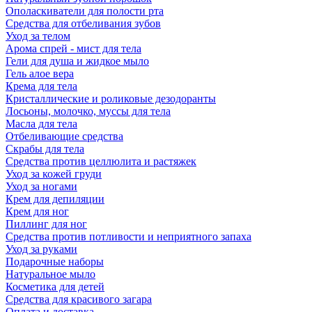
Ополаскиватели для полости рта
Средства для отбеливания зубов
Уход за телом
Арома спрей - мист для тела
Гели для душа и жидкое мыло
Гель алое вера
Крема для тела
Кристаллические и роликовые дезодоранты
Лосьоны, молочко, муссы для тела
Масла для тела
Отбеливающие средства
Скрабы для тела
Средства против целлюлита и растяжек
Уход за кожей груди
Уход за ногами
Крем для депиляции
Крем для ног
Пиллинг для ног
Средства против потливости и неприятного запаха
Уход за руками
Подарочные наборы
Натуральное мыло
Косметика для детей
Средства для красивого загара
Оплата и доставка