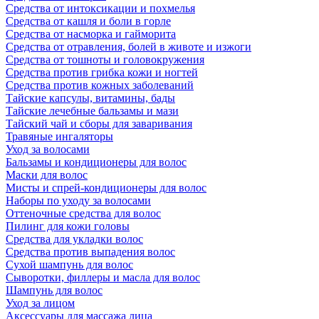
Средства от интоксикации и похмелья
Средства от кашля и боли в горле
Средства от насморка и гайморита
Средства от отравления, болей в животе и изжоги
Средства от тошноты и головокружения
Средства против грибка кожи и ногтей
Средства против кожных заболеваний
Тайские капсулы, витамины, бады
Тайские лечебные бальзамы и мази
Тайский чай и сборы для заваривания
Травяные ингаляторы
Уход за волосами
Бальзамы и кондиционеры для волос
Маски для волос
Мисты и спрей-кондиционеры для волос
Наборы по уходу за волосами
Оттеночные средства для волос
Пилинг для кожи головы
Средства для укладки волос
Средства против выпадения волос
Сухой шампунь для волос
Сыворотки, филлеры и масла для волос
Шампунь для волос
Уход за лицом
Аксессуары для массажа лица