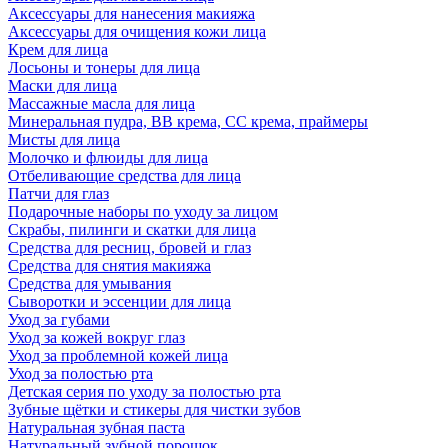
Аксессуары для нанесения макияжа
Аксессуары для очищения кожи лица
Крем для лица
Лосьоны и тонеры для лица
Маски для лица
Массажные масла для лица
Минеральная пудра, BB крема, СС крема, праймеры
Мисты для лица
Молочко и флюиды для лица
Отбеливающие средства для лица
Патчи для глаз
Подарочные наборы по уходу за лицом
Скрабы, пилинги и скатки для лица
Средства для ресниц, бровей и глаз
Средства для снятия макияжа
Средства для умывания
Сыворотки и эссенции для лица
Уход за губами
Уход за кожей вокруг глаз
Уход за проблемной кожей лица
Уход за полостью рта
Детская серия по уходу за полостью рта
Зубные щётки и стикеры для чистки зубов
Натуральная зубная паста
Натуральный зубной порошок