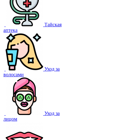
Тайская
аптека
Уход за
волосами
Уход за
лицом