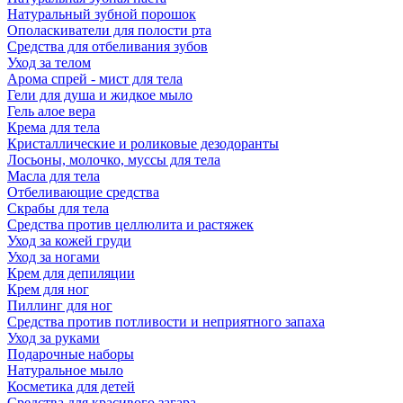
Натуральный зубной порошок
Ополаскиватели для полости рта
Средства для отбеливания зубов
Уход за телом
Арома спрей - мист для тела
Гели для душа и жидкое мыло
Гель алое вера
Крема для тела
Кристаллические и роликовые дезодоранты
Лосьоны, молочко, муссы для тела
Масла для тела
Отбеливающие средства
Скрабы для тела
Средства против целлюлита и растяжек
Уход за кожей груди
Уход за ногами
Крем для депиляции
Крем для ног
Пиллинг для ног
Средства против потливости и неприятного запаха
Уход за руками
Подарочные наборы
Натуральное мыло
Косметика для детей
Средства для красивого загара