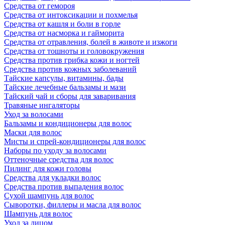
Средства от гемороя
Средства от интоксикации и похмелья
Средства от кашля и боли в горле
Средства от насморка и гайморита
Средства от отравления, болей в животе и изжоги
Средства от тошноты и головокружения
Средства против грибка кожи и ногтей
Средства против кожных заболеваний
Тайские капсулы, витамины, бады
Тайские лечебные бальзамы и мази
Тайский чай и сборы для заваривания
Травяные ингаляторы
Уход за волосами
Бальзамы и кондиционеры для волос
Маски для волос
Мисты и спрей-кондиционеры для волос
Наборы по уходу за волосами
Оттеночные средства для волос
Пилинг для кожи головы
Средства для укладки волос
Средства против выпадения волос
Сухой шампунь для волос
Сыворотки, филлеры и масла для волос
Шампунь для волос
Уход за лицом