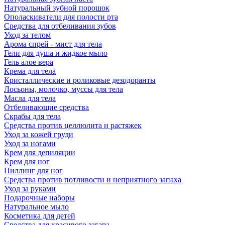
Натуральный зубной порошок
Ополаскиватели для полости рта
Средства для отбеливания зубов
Уход за телом
Арома спрей - мист для тела
Гели для душа и жидкое мыло
Гель алое вера
Крема для тела
Кристаллические и роликовые дезодоранты
Лосьоны, молочко, муссы для тела
Масла для тела
Отбеливающие средства
Скрабы для тела
Средства против целлюлита и растяжек
Уход за кожей груди
Уход за ногами
Крем для депиляции
Крем для ног
Пиллинг для ног
Средства против потливости и неприятного запаха
Уход за руками
Подарочные наборы
Натуральное мыло
Косметика для детей
Средства для красивого загара