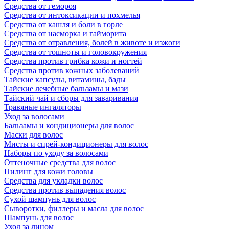
Средства от гемороя
Средства от интоксикации и похмелья
Средства от кашля и боли в горле
Средства от насморка и гайморита
Средства от отравления, болей в животе и изжоги
Средства от тошноты и головокружения
Средства против грибка кожи и ногтей
Средства против кожных заболеваний
Тайские капсулы, витамины, бады
Тайские лечебные бальзамы и мази
Тайский чай и сборы для заваривания
Травяные ингаляторы
Уход за волосами
Бальзамы и кондиционеры для волос
Маски для волос
Мисты и спрей-кондиционеры для волос
Наборы по уходу за волосами
Оттеночные средства для волос
Пилинг для кожи головы
Средства для укладки волос
Средства против выпадения волос
Сухой шампунь для волос
Сыворотки, филлеры и масла для волос
Шампунь для волос
Уход за лицом