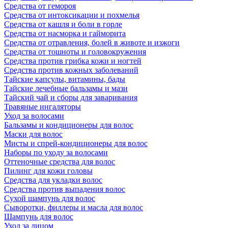
Средства от гемороя
Средства от интоксикации и похмелья
Средства от кашля и боли в горле
Средства от насморка и гайморита
Средства от отравления, болей в животе и изжоги
Средства от тошноты и головокружения
Средства против грибка кожи и ногтей
Средства против кожных заболеваний
Тайские капсулы, витамины, бады
Тайские лечебные бальзамы и мази
Тайский чай и сборы для заваривания
Травяные ингаляторы
Уход за волосами
Бальзамы и кондиционеры для волос
Маски для волос
Мисты и спрей-кондиционеры для волос
Наборы по уходу за волосами
Оттеночные средства для волос
Пилинг для кожи головы
Средства для укладки волос
Средства против выпадения волос
Сухой шампунь для волос
Сыворотки, филлеры и масла для волос
Шампунь для волос
Уход за лицом