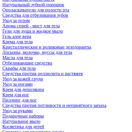
Натуральный зубной порошок
Ополаскиватели для полости рта
Средства для отбеливания зубов
Уход за телом
Арома спрей - мист для тела
Гели для душа и жидкое мыло
Гель алое вера
Крема для тела
Кристаллические и роликовые дезодоранты
Лосьоны, молочко, муссы для тела
Масла для тела
Отбеливающие средства
Скрабы для тела
Средства против целлюлита и растяжек
Уход за кожей груди
Уход за ногами
Крем для депиляции
Крем для ног
Пиллинг для ног
Средства против потливости и неприятного запаха
Уход за руками
Подарочные наборы
Натуральное мыло
Косметика для детей
Средства для красивого загара