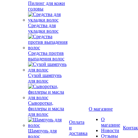
Пилинг для кожи
головы
Средства для
укладки волос
Средства против
выпадения волос
Сухой шампунь
для волос
Сыворотки,
филлеры и масла
О магазине
для волос
О
Оплата
магазине
и
Конта
Новости
Шампунь для
доставка
Отзывы
волос