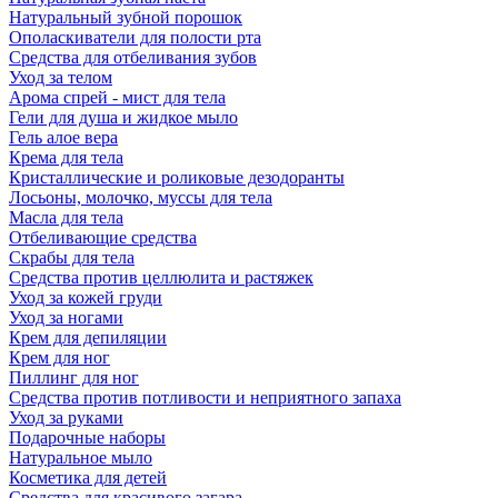
Натуральный зубной порошок
Ополаскиватели для полости рта
Средства для отбеливания зубов
Уход за телом
Арома спрей - мист для тела
Гели для душа и жидкое мыло
Гель алое вера
Крема для тела
Кристаллические и роликовые дезодоранты
Лосьоны, молочко, муссы для тела
Масла для тела
Отбеливающие средства
Скрабы для тела
Средства против целлюлита и растяжек
Уход за кожей груди
Уход за ногами
Крем для депиляции
Крем для ног
Пиллинг для ног
Средства против потливости и неприятного запаха
Уход за руками
Подарочные наборы
Натуральное мыло
Косметика для детей
Средства для красивого загара