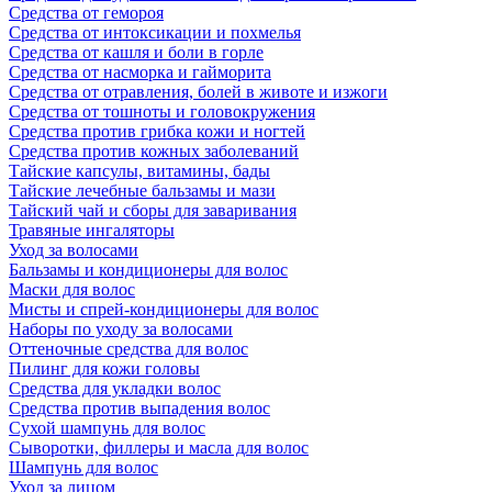
Средства от гемороя
Средства от интоксикации и похмелья
Средства от кашля и боли в горле
Средства от насморка и гайморита
Средства от отравления, болей в животе и изжоги
Средства от тошноты и головокружения
Средства против грибка кожи и ногтей
Средства против кожных заболеваний
Тайские капсулы, витамины, бады
Тайские лечебные бальзамы и мази
Тайский чай и сборы для заваривания
Травяные ингаляторы
Уход за волосами
Бальзамы и кондиционеры для волос
Маски для волос
Мисты и спрей-кондиционеры для волос
Наборы по уходу за волосами
Оттеночные средства для волос
Пилинг для кожи головы
Средства для укладки волос
Средства против выпадения волос
Сухой шампунь для волос
Сыворотки, филлеры и масла для волос
Шампунь для волос
Уход за лицом