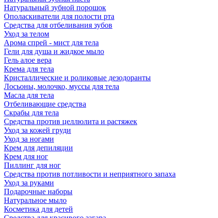
Натуральный зубной порошок
Ополаскиватели для полости рта
Средства для отбеливания зубов
Уход за телом
Арома спрей - мист для тела
Гели для душа и жидкое мыло
Гель алое вера
Крема для тела
Кристаллические и роликовые дезодоранты
Лосьоны, молочко, муссы для тела
Масла для тела
Отбеливающие средства
Скрабы для тела
Средства против целлюлита и растяжек
Уход за кожей груди
Уход за ногами
Крем для депиляции
Крем для ног
Пиллинг для ног
Средства против потливости и неприятного запаха
Уход за руками
Подарочные наборы
Натуральное мыло
Косметика для детей
Средства для красивого загара