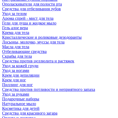
Ополаскиватели для полости рта
Средства для отбеливания зубов
Уход за телом
Арома спрей - мист для тела
Гели для душа и жидкое мыло
Гель алое вера
Крема для тела
Кристаллические и роликовые дезодоранты
Лосьоны, молочко, муссы для тела
Масла для тела
Отбеливающие средства
Скрабы для тела
Средства против целлюлита и растяжек
Уход за кожей груди
Уход за ногами
Крем для депиляции
Крем для ног
Пиллинг для ног
Средства против потливости и неприятного запаха
Уход за руками
Подарочные наборы
Натуральное мыло
Косметика для детей
Средства для красивого загара
Оплата и доставка