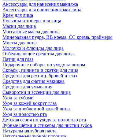
Аксессуары для нанесения макияжа
Аксессуары для очищения кожи лица
Крем для лица
Лосьоны и тонеры для лица
Маски для лица
Массажные масла для лица
Минеральная пудра, BB крема, СС крема, праймеры
Мисты для лица
Молочко и флюиды для лица
Отбеливающие средства для лица
Патчи для глаз
Подарочные наборы по уходу за лицом
Скрабы, пилинги и скатки для лица
Средства для ресниц, бровей и глаз
Средства для снятия макияжа
Средства для умывания
Сыворотки и эссенции для лица
Уход за губами
Уход за кожей вокруг глаз
Уход за проблемной кожей лица
Уход за полостью рта
Детская серия по уходу за полостью рта
Зубные щётки и стикеры для чистки зубов
Натуральная зубная паста
Натуральный зубной порошок