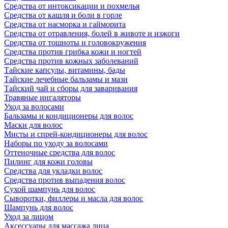
Средства от интоксикации и похмелья
Средства от кашля и боли в горле
Средства от насморка и гайморита
Средства от отравления, болей в животе и изжоги
Средства от тошноты и головокружения
Средства против грибка кожи и ногтей
Средства против кожных заболеваний
Тайские капсулы, витамины, бады
Тайские лечебные бальзамы и мази
Тайский чай и сборы для заваривания
Травяные ингаляторы
Уход за волосами
Бальзамы и кондиционеры для волос
Маски для волос
Мисты и спрей-кондиционеры для волос
Наборы по уходу за волосами
Оттеночные средства для волос
Пилинг для кожи головы
Средства для укладки волос
Средства против выпадения волос
Сухой шампунь для волос
Сыворотки, филлеры и масла для волос
Шампунь для волос
Уход за лицом
Аксессуары для массажа лица