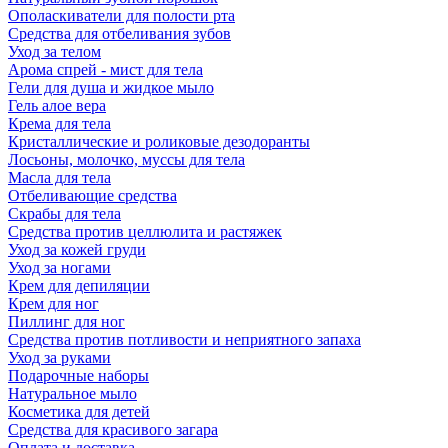
Ополаскиватели для полости рта
Средства для отбеливания зубов
Уход за телом
Арома спрей - мист для тела
Гели для душа и жидкое мыло
Гель алое вера
Крема для тела
Кристаллические и роликовые дезодоранты
Лосьоны, молочко, муссы для тела
Масла для тела
Отбеливающие средства
Скрабы для тела
Средства против целлюлита и растяжек
Уход за кожей груди
Уход за ногами
Крем для депиляции
Крем для ног
Пиллинг для ног
Средства против потливости и неприятного запаха
Уход за руками
Подарочные наборы
Натуральное мыло
Косметика для детей
Средства для красивого загара
Оплата и доставка