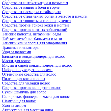
Средства от интоксикации и похмелья
Средства от кашля и боли в горле
Средства от насморка и гайморита
Средства от отравления, болей в животе и изжоги
Средства от тошноты и головокружения
Средства против грибка кожи и ногтей
Средства против кожных заболеваний
Тайские капсулы, витамины, бады
Тайские лечебные бальзамы и мази
Тайский чай и сборы для заваривания
Травяные ингаляторы
Уход за волосами
Бальзамы и кондиционеры для волос
Маски для волос
Мисты и спрей-кондиционеры для волос
Наборы по уходу за волосами
Оттеночные средства для волос
Пилинг для кожи головы
Средства для укладки волос
Средства против выпадения волос
Сухой шампунь для волос
Сыворотки, филлеры и масла для волос
Шампунь для волос
Уход за лицом
Аксессуары для массажа лица