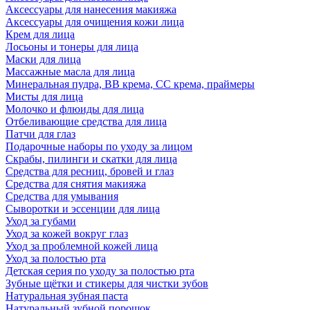
Аксессуары для нанесения макияжа
Аксессуары для очищения кожи лица
Крем для лица
Лосьоны и тонеры для лица
Маски для лица
Массажные масла для лица
Минеральная пудра, BB крема, СС крема, праймеры
Мисты для лица
Молочко и флюиды для лица
Отбеливающие средства для лица
Патчи для глаз
Подарочные наборы по уходу за лицом
Скрабы, пилинги и скатки для лица
Средства для ресниц, бровей и глаз
Средства для снятия макияжа
Средства для умывания
Сыворотки и эссенции для лица
Уход за губами
Уход за кожей вокруг глаз
Уход за проблемной кожей лица
Уход за полостью рта
Детская серия по уходу за полостью рта
Зубные щётки и стикеры для чистки зубов
Натуральная зубная паста
Натуральный зубной порошок