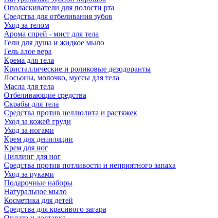
Ополаскиватели для полости рта
Средства для отбеливания зубов
Уход за телом
Арома спрей - мист для тела
Гели для душа и жидкое мыло
Гель алое вера
Крема для тела
Кристаллические и роликовые дезодоранты
Лосьоны, молочко, муссы для тела
Масла для тела
Отбеливающие средства
Скрабы для тела
Средства против целлюлита и растяжек
Уход за кожей груди
Уход за ногами
Крем для депиляции
Крем для ног
Пиллинг для ног
Средства против потливости и неприятного запаха
Уход за руками
Подарочные наборы
Натуральное мыло
Косметика для детей
Средства для красивого загара
Оплата и доставка