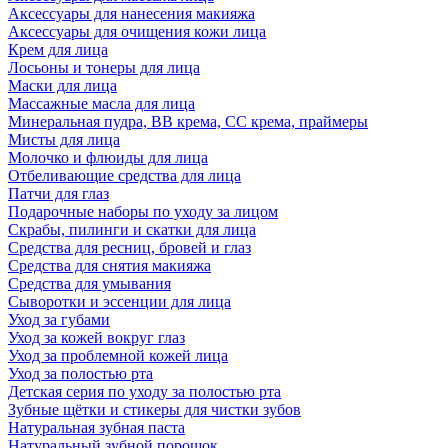
Аксессуары для нанесения макияжа
Аксессуары для очищения кожи лица
Крем для лица
Лосьоны и тонеры для лица
Маски для лица
Массажные масла для лица
Минеральная пудра, BB крема, СС крема, праймеры
Мисты для лица
Молочко и флюиды для лица
Отбеливающие средства для лица
Патчи для глаз
Подарочные наборы по уходу за лицом
Скрабы, пилинги и скатки для лица
Средства для ресниц, бровей и глаз
Средства для снятия макияжа
Средства для умывания
Сыворотки и эссенции для лица
Уход за губами
Уход за кожей вокруг глаз
Уход за проблемной кожей лица
Уход за полостью рта
Детская серия по уходу за полостью рта
Зубные щётки и стикеры для чистки зубов
Натуральная зубная паста
Натуральный зубной порошок