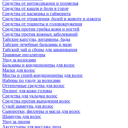
Средства от интоксикации и похмелья
Средства от кашля и боли в горле
Средства от насморка и гайморита
Средства от отравления, болей в животе и изжоги
Средства от тошноты и головокружения
Средства против грибка кожи и ногтей
Средства против кожных заболеваний
Тайские капсулы, витамины, бады
Тайские лечебные бальзамы и мази
Тайский чай и сборы для заваривания
Травяные ингаляторы
Уход за волосами
Бальзамы и кондиционеры для волос
Маски для волос
Мисты и спрей-кондиционеры для волос
Наборы по уходу за волосами
Оттеночные средства для волос
Пилинг для кожи головы
Средства для укладки волос
Средства против выпадения волос
Сухой шампунь для волос
Сыворотки, филлеры и масла для волос
Шампунь для волос
Уход за лицом
Аксессуары для массажа лица