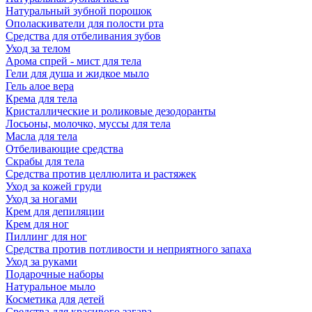
Натуральный зубной порошок
Ополаскиватели для полости рта
Средства для отбеливания зубов
Уход за телом
Арома спрей - мист для тела
Гели для душа и жидкое мыло
Гель алое вера
Крема для тела
Кристаллические и роликовые дезодоранты
Лосьоны, молочко, муссы для тела
Масла для тела
Отбеливающие средства
Скрабы для тела
Средства против целлюлита и растяжек
Уход за кожей груди
Уход за ногами
Крем для депиляции
Крем для ног
Пиллинг для ног
Средства против потливости и неприятного запаха
Уход за руками
Подарочные наборы
Натуральное мыло
Косметика для детей
Средства для красивого загара