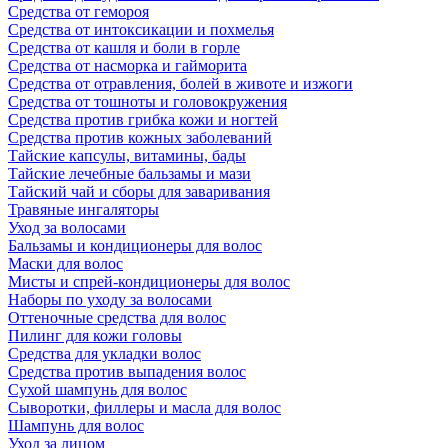
Средства от гемороя
Средства от интоксикации и похмелья
Средства от кашля и боли в горле
Средства от насморка и гайморита
Средства от отравления, болей в животе и изжоги
Средства от тошноты и головокружения
Средства против грибка кожи и ногтей
Средства против кожных заболеваний
Тайские капсулы, витамины, бады
Тайские лечебные бальзамы и мази
Тайский чай и сборы для заваривания
Травяные ингаляторы
Уход за волосами
Бальзамы и кондиционеры для волос
Маски для волос
Мисты и спрей-кондиционеры для волос
Наборы по уходу за волосами
Оттеночные средства для волос
Пилинг для кожи головы
Средства для укладки волос
Средства против выпадения волос
Сухой шампунь для волос
Сыворотки, филлеры и масла для волос
Шампунь для волос
Уход за лицом