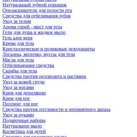
Натуральный зубной порошок
Ополаскиватели для полости рта
Средства для отбеливания зубов
Уход за телом
Арома спрей - мист для тела
Гели для душа и жидкое мыло
Гель алое вера
Крема для тела
Кристаллические и роликовые дезодоранты
Лосьоны, молочко, муссы для тела
Масла для тела
Отбеливающие средства
Скрабы для тела
Средства против целлюлита и растяжек
Уход за кожей груди
Уход за ногами
Крем для депиляции
Крем для ног
Пиллинг для ног
Средства против потливости и неприятного запаха
Уход за руками
Подарочные наборы
Натуральное мыло
Косметика для детей
Средства для красивого загара