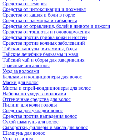
Средства от гемороя
Средства от интоксикации и похмелья
Средства от кашля и боли в горле
Средства от насморка и гайморита
Средства от отравления, болей в животе и изжоги
Средства от тошноты и головокружения
Средства против грибка кожи и ногтей
Средства против кожных заболеваний
Тайские капсулы, витамины, бады
Тайские лечебные бальзамы и мази
Тайский чай и сборы для заваривания
Травяные ингаляторы
Уход за волосами
Бальзамы и кондиционеры для волос
Маски для волос
Мисты и спрей-кондиционеры для волос
Наборы по уходу за волосами
Оттеночные средства для волос
Пилинг для кожи головы
Средства для укладки волос
Средства против выпадения волос
Сухой шампунь для волос
Сыворотки, филлеры и масла для волос
Шампунь для волос
Уход за лицом