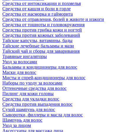
Средства от интоксикации и похмелья
Средства от кашля и боли в горле
Средства от насморка и гайморита
Средства от отравления, болей в животе и изжоги
Средства от тошноты и головокружения
Средства против грибка кожи и ногтей
Средства против кожных заболеваний
Тайские капсулы, витамины, бады
Тайские лечебные бальзамы и мази
Тайский чай и сборы для заваривания
Травяные ингаляторы
Уход за волосами
Бальзамы и кондиционеры для волос
Маски для волос
Мисты и спрей-кондиционеры для волос
Наборы по уходу за волосами
Оттеночные средства для волос
Пилинг для кожи головы
Средства для укладки волос
Средства против выпадения волос
Сухой шампунь для волос
Сыворотки, филлеры и масла для волос
Шампунь для волос
Уход за лицом
Аксессуары для массажа лица