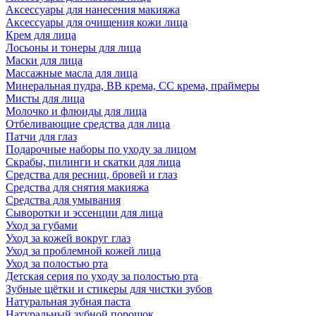
Аксессуары для нанесения макияжа
Аксессуары для очищения кожи лица
Крем для лица
Лосьоны и тонеры для лица
Маски для лица
Массажные масла для лица
Минеральная пудра, BB крема, СС крема, праймеры
Мисты для лица
Молочко и флюиды для лица
Отбеливающие средства для лица
Патчи для глаз
Подарочные наборы по уходу за лицом
Скрабы, пилинги и скатки для лица
Средства для ресниц, бровей и глаз
Средства для снятия макияжа
Средства для умывания
Сыворотки и эссенции для лица
Уход за губами
Уход за кожей вокруг глаз
Уход за проблемной кожей лица
Уход за полостью рта
Детская серия по уходу за полостью рта
Зубные щётки и стикеры для чистки зубов
Натуральная зубная паста
Натуральный зубной порошок