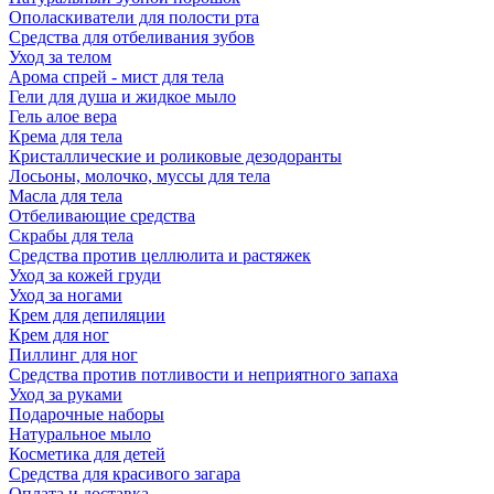
Ополаскиватели для полости рта
Средства для отбеливания зубов
Уход за телом
Арома спрей - мист для тела
Гели для душа и жидкое мыло
Гель алое вера
Крема для тела
Кристаллические и роликовые дезодоранты
Лосьоны, молочко, муссы для тела
Масла для тела
Отбеливающие средства
Скрабы для тела
Средства против целлюлита и растяжек
Уход за кожей груди
Уход за ногами
Крем для депиляции
Крем для ног
Пиллинг для ног
Средства против потливости и неприятного запаха
Уход за руками
Подарочные наборы
Натуральное мыло
Косметика для детей
Средства для красивого загара
Оплата и доставка