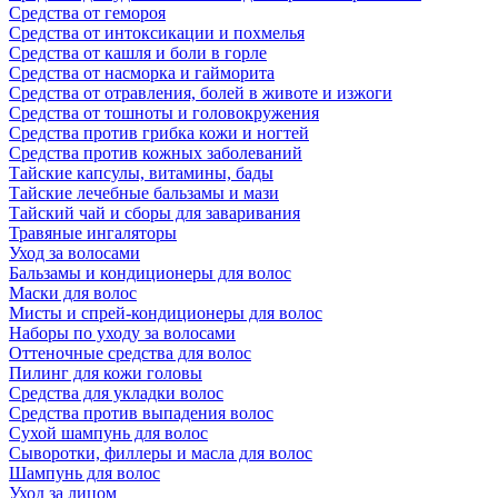
Средства от гемороя
Средства от интоксикации и похмелья
Средства от кашля и боли в горле
Средства от насморка и гайморита
Средства от отравления, болей в животе и изжоги
Средства от тошноты и головокружения
Средства против грибка кожи и ногтей
Средства против кожных заболеваний
Тайские капсулы, витамины, бады
Тайские лечебные бальзамы и мази
Тайский чай и сборы для заваривания
Травяные ингаляторы
Уход за волосами
Бальзамы и кондиционеры для волос
Маски для волос
Мисты и спрей-кондиционеры для волос
Наборы по уходу за волосами
Оттеночные средства для волос
Пилинг для кожи головы
Средства для укладки волос
Средства против выпадения волос
Сухой шампунь для волос
Сыворотки, филлеры и масла для волос
Шампунь для волос
Уход за лицом