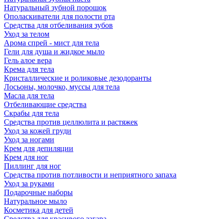
Натуральный зубной порошок
Ополаскиватели для полости рта
Средства для отбеливания зубов
Уход за телом
Арома спрей - мист для тела
Гели для душа и жидкое мыло
Гель алое вера
Крема для тела
Кристаллические и роликовые дезодоранты
Лосьоны, молочко, муссы для тела
Масла для тела
Отбеливающие средства
Скрабы для тела
Средства против целлюлита и растяжек
Уход за кожей груди
Уход за ногами
Крем для депиляции
Крем для ног
Пиллинг для ног
Средства против потливости и неприятного запаха
Уход за руками
Подарочные наборы
Натуральное мыло
Косметика для детей
Средства для красивого загара