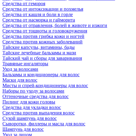
Средства от гемороя
Средства от интоксикации и похмелья
Средства от кашля и боли в горле
Средства от насморка и гайморита
Средства от отравления, болей в животе и изжоги
Средства от тошноты и головокружения
Средства против грибка кожи и ногтей
Средства против кожных заболеваний
Тайские капсулы, витамины, бады
Тайские лечебные бальзамы и мази
Тайский чай и сборы для заваривания
Травяные ингаляторы
Уход за волосами
Бальзамы и кондиционеры для волос
Маски для волос
Мисты и спрей-кондиционеры для волос
Наборы по уходу за волосами
Оттеночные средства для волос
Пилинг для кожи головы
Средства для укладки волос
Средства против выпадения волос
Сухой шампунь для волос
Сыворотки, филлеры и масла для волос
Шампунь для волос
Уход за лицом