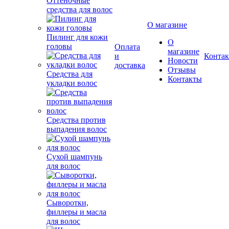
Оттеночные
средства для волос
О магазине
Пилинг для кожи
О
головы
Оплата
магазине
и
Конта
Новости
доставка
Отзывы
Средства для
Контакты
укладки волос
Средства против
выпадения волос
Сухой шампунь
для волос
Сыворотки,
филлеры и масла
для волос