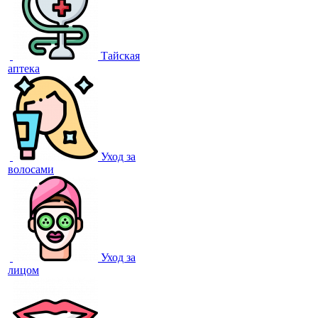
Тайская
аптека
Уход за
волосами
Уход за
лицом