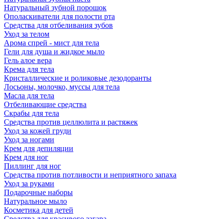
Натуральный зубной порошок
Ополаскиватели для полости рта
Средства для отбеливания зубов
Уход за телом
Арома спрей - мист для тела
Гели для душа и жидкое мыло
Гель алое вера
Крема для тела
Кристаллические и роликовые дезодоранты
Лосьоны, молочко, муссы для тела
Масла для тела
Отбеливающие средства
Скрабы для тела
Средства против целлюлита и растяжек
Уход за кожей груди
Уход за ногами
Крем для депиляции
Крем для ног
Пиллинг для ног
Средства против потливости и неприятного запаха
Уход за руками
Подарочные наборы
Натуральное мыло
Косметика для детей
Средства для красивого загара