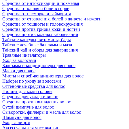
Средства от интоксикации и похмелья
Средства от кашля и боли в горле
Средства от насморка и гайморита
Средства от отравления, болей в животе и изжоги
Средства от тошноты и головокружения
Средства против грибка кожи и ногтей
Средства против кожных заболеваний
Тайские капсулы, витамины, бады
Тайские лечебные бальзамы и мази
Тайский чай и сборы для заваривания
Травяные ингаляторы
Уход за волосами
Бальзамы и кондиционеры для волос
Маски для волос
Мисты и спрей-кондиционеры для волос
Наборы по уходу за волосами
Оттеночные средства для волос
Пилинг для кожи головы
Средства для укладки волос
Средства против выпадения волос
Сухой шампунь для волос
Сыворотки, филлеры и масла для волос
Шампунь для волос
Уход за лицом
Аксессуары для массажа лица