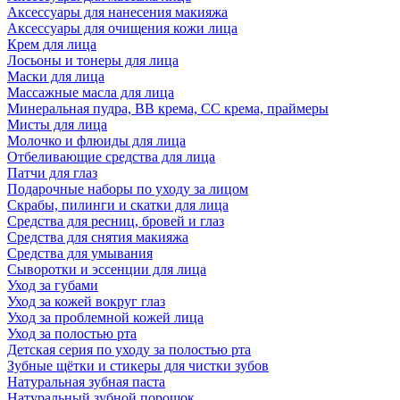
Аксессуары для нанесения макияжа
Аксессуары для очищения кожи лица
Крем для лица
Лосьоны и тонеры для лица
Маски для лица
Массажные масла для лица
Минеральная пудра, BB крема, СС крема, праймеры
Мисты для лица
Молочко и флюиды для лица
Отбеливающие средства для лица
Патчи для глаз
Подарочные наборы по уходу за лицом
Скрабы, пилинги и скатки для лица
Средства для ресниц, бровей и глаз
Средства для снятия макияжа
Средства для умывания
Сыворотки и эссенции для лица
Уход за губами
Уход за кожей вокруг глаз
Уход за проблемной кожей лица
Уход за полостью рта
Детская серия по уходу за полостью рта
Зубные щётки и стикеры для чистки зубов
Натуральная зубная паста
Натуральный зубной порошок