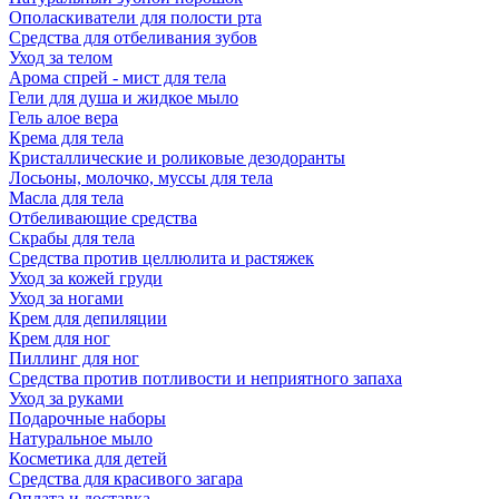
Ополаскиватели для полости рта
Средства для отбеливания зубов
Уход за телом
Арома спрей - мист для тела
Гели для душа и жидкое мыло
Гель алое вера
Крема для тела
Кристаллические и роликовые дезодоранты
Лосьоны, молочко, муссы для тела
Масла для тела
Отбеливающие средства
Скрабы для тела
Средства против целлюлита и растяжек
Уход за кожей груди
Уход за ногами
Крем для депиляции
Крем для ног
Пиллинг для ног
Средства против потливости и неприятного запаха
Уход за руками
Подарочные наборы
Натуральное мыло
Косметика для детей
Средства для красивого загара
Оплата и доставка