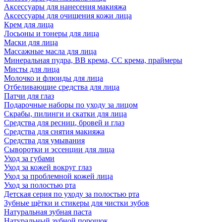
Аксессуары для нанесения макияжа
Аксессуары для очищения кожи лица
Крем для лица
Лосьоны и тонеры для лица
Маски для лица
Массажные масла для лица
Минеральная пудра, BB крема, СС крема, праймеры
Мисты для лица
Молочко и флюиды для лица
Отбеливающие средства для лица
Патчи для глаз
Подарочные наборы по уходу за лицом
Скрабы, пилинги и скатки для лица
Средства для ресниц, бровей и глаз
Средства для снятия макияжа
Средства для умывания
Сыворотки и эссенции для лица
Уход за губами
Уход за кожей вокруг глаз
Уход за проблемной кожей лица
Уход за полостью рта
Детская серия по уходу за полостью рта
Зубные щётки и стикеры для чистки зубов
Натуральная зубная паста
Натуральный зубной порошок