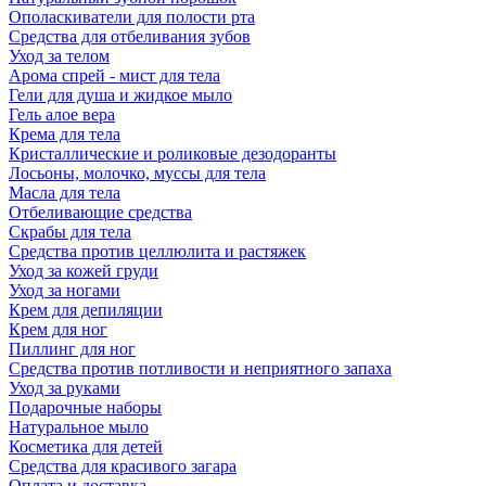
Ополаскиватели для полости рта
Средства для отбеливания зубов
Уход за телом
Арома спрей - мист для тела
Гели для душа и жидкое мыло
Гель алое вера
Крема для тела
Кристаллические и роликовые дезодоранты
Лосьоны, молочко, муссы для тела
Масла для тела
Отбеливающие средства
Скрабы для тела
Средства против целлюлита и растяжек
Уход за кожей груди
Уход за ногами
Крем для депиляции
Крем для ног
Пиллинг для ног
Средства против потливости и неприятного запаха
Уход за руками
Подарочные наборы
Натуральное мыло
Косметика для детей
Средства для красивого загара
Оплата и доставка