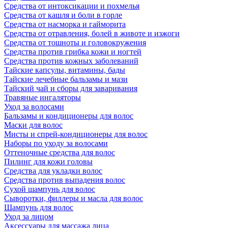
Средства от интоксикации и похмелья
Средства от кашля и боли в горле
Средства от насморка и гайморита
Средства от отравления, болей в животе и изжоги
Средства от тошноты и головокружения
Средства против грибка кожи и ногтей
Средства против кожных заболеваний
Тайские капсулы, витамины, бады
Тайские лечебные бальзамы и мази
Тайский чай и сборы для заваривания
Травяные ингаляторы
Уход за волосами
Бальзамы и кондиционеры для волос
Маски для волос
Мисты и спрей-кондиционеры для волос
Наборы по уходу за волосами
Оттеночные средства для волос
Пилинг для кожи головы
Средства для укладки волос
Средства против выпадения волос
Сухой шампунь для волос
Сыворотки, филлеры и масла для волос
Шампунь для волос
Уход за лицом
Аксессуары для массажа лица