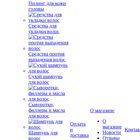
Пилинг для кожи
головы
Средства для
укладки волос
Средства против
выпадения волос
Сухой шампунь
для волос
Сыворотки,
филлеры и масла
О магазине
для волос
О
Оплата
магазине
и
Конта
Новости
Шампунь для
доставка
Отзывы
волос