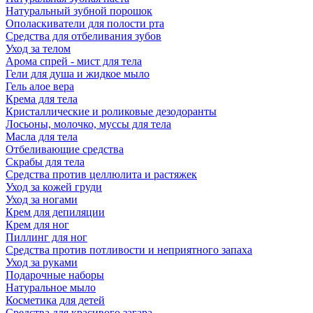
Натуральный зубной порошок
Ополаскиватели для полости рта
Средства для отбеливания зубов
Уход за телом
Арома спрей - мист для тела
Гели для душа и жидкое мыло
Гель алое вера
Крема для тела
Кристаллические и роликовые дезодоранты
Лосьоны, молочко, муссы для тела
Масла для тела
Отбеливающие средства
Скрабы для тела
Средства против целлюлита и растяжек
Уход за кожей груди
Уход за ногами
Крем для депиляции
Крем для ног
Пиллинг для ног
Средства против потливости и неприятного запаха
Уход за руками
Подарочные наборы
Натуральное мыло
Косметика для детей
Средства для красивого загара