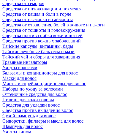
Средства от гемороя
Средства от интоксикации и похмелья
Средства от кашля и боли в горле
Средства от насморка и гайморита
Средства от отравления, болей в животе и изжоги
Средства от тошноты и головокружения
Средства против грибка кожи и ногтей
Средства против кожных заболеваний
Тайские капсулы, витамины, бады
Тайские лечебные бальзамы и мази
Тайский чай и сборы для заваривания
Травяные ингаляторы
Уход за волосами
Бальзамы и кондиционеры для волос
Маски для волос
Мисты и спрей-кондиционеры для волос
Наборы по уходу за волосами
Оттеночные средства для волос
Пилинг для кожи головы
Средства для укладки волос
Средства против выпадения волос
Сухой шампунь для волос
Сыворотки, филлеры и масла для волос
Шампунь для волос
Уход за лицом