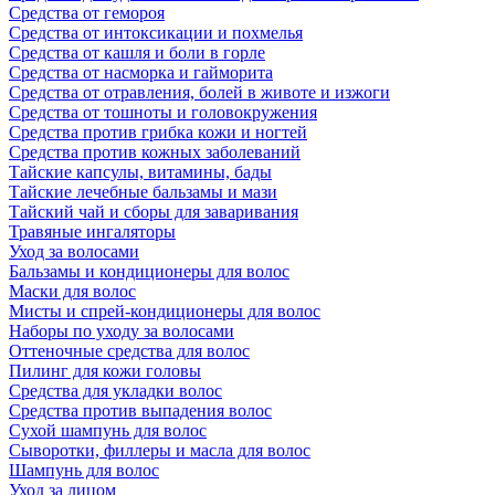
Средства от гемороя
Средства от интоксикации и похмелья
Средства от кашля и боли в горле
Средства от насморка и гайморита
Средства от отравления, болей в животе и изжоги
Средства от тошноты и головокружения
Средства против грибка кожи и ногтей
Средства против кожных заболеваний
Тайские капсулы, витамины, бады
Тайские лечебные бальзамы и мази
Тайский чай и сборы для заваривания
Травяные ингаляторы
Уход за волосами
Бальзамы и кондиционеры для волос
Маски для волос
Мисты и спрей-кондиционеры для волос
Наборы по уходу за волосами
Оттеночные средства для волос
Пилинг для кожи головы
Средства для укладки волос
Средства против выпадения волос
Сухой шампунь для волос
Сыворотки, филлеры и масла для волос
Шампунь для волос
Уход за лицом