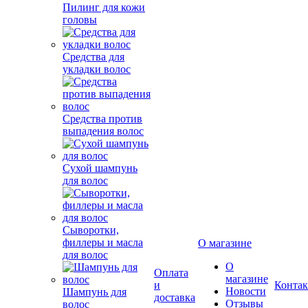
Пилинг для кожи
головы
Средства для
укладки волос
Средства против
выпадения волос
Сухой шампунь
для волос
Сыворотки,
филлеры и масла
О магазине
для волос
О
Оплата
магазине
и
Конта
Новости
Шампунь для
доставка
Отзывы
волос