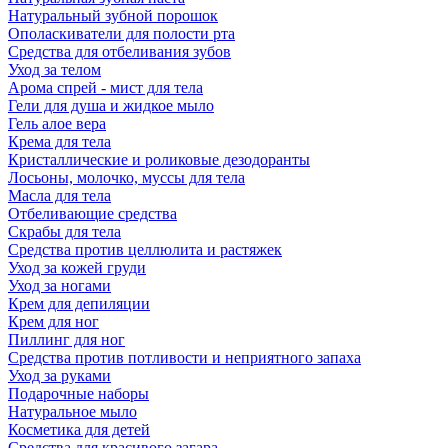
Натуральный зубной порошок
Ополаскиватели для полости рта
Средства для отбеливания зубов
Уход за телом
Арома спрей - мист для тела
Гели для душа и жидкое мыло
Гель алое вера
Крема для тела
Кристаллические и роликовые дезодоранты
Лосьоны, молочко, муссы для тела
Масла для тела
Отбеливающие средства
Скрабы для тела
Средства против целлюлита и растяжек
Уход за кожей груди
Уход за ногами
Крем для депиляции
Крем для ног
Пиллинг для ног
Средства против потливости и неприятного запаха
Уход за руками
Подарочные наборы
Натуральное мыло
Косметика для детей
Средства для красивого загара