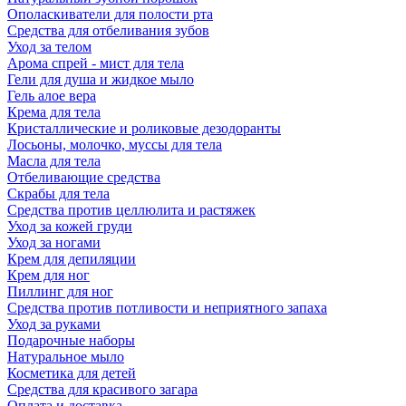
Ополаскиватели для полости рта
Средства для отбеливания зубов
Уход за телом
Арома спрей - мист для тела
Гели для душа и жидкое мыло
Гель алое вера
Крема для тела
Кристаллические и роликовые дезодоранты
Лосьоны, молочко, муссы для тела
Масла для тела
Отбеливающие средства
Скрабы для тела
Средства против целлюлита и растяжек
Уход за кожей груди
Уход за ногами
Крем для депиляции
Крем для ног
Пиллинг для ног
Средства против потливости и неприятного запаха
Уход за руками
Подарочные наборы
Натуральное мыло
Косметика для детей
Средства для красивого загара
Оплата и доставка