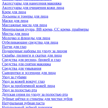
Аксессуары для нанесения макияжа
Аксессуары для очищения кожи лица
Крем для лица
Лосьоны и тонеры для лица
Маски для лица
Массажные масла для лица
Минеральная пудра, BB крема, СС крема, праймеры
Мисты для лица
Молочко и флюиды для лица
Отбеливающие средства для лица
Патчи для глаз
Подарочные наборы по уходу за лицом
Скрабы, пилинги и скатки для лица
Средства для ресниц, бровей и глаз
Средства для снятия макияжа
Средства для умывания
Сыворотки и эссенции для лица
Уход за губами
Уход за кожей вокруг глаз
Уход за проблемной кожей лица
Уход за полостью рта
Детская серия по уходу за полостью рта
Зубные щётки и стикеры для чистки зубов
Натуральная зубная паста
Натуральный зубной порошок