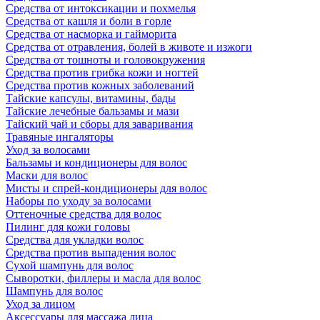
Средства от интоксикации и похмелья
Средства от кашля и боли в горле
Средства от насморка и гайморита
Средства от отравления, болей в животе и изжоги
Средства от тошноты и головокружения
Средства против грибка кожи и ногтей
Средства против кожных заболеваний
Тайские капсулы, витамины, бады
Тайские лечебные бальзамы и мази
Тайский чай и сборы для заваривания
Травяные ингаляторы
Уход за волосами
Бальзамы и кондиционеры для волос
Маски для волос
Мисты и спрей-кондиционеры для волос
Наборы по уходу за волосами
Оттеночные средства для волос
Пилинг для кожи головы
Средства для укладки волос
Средства против выпадения волос
Сухой шампунь для волос
Сыворотки, филлеры и масла для волос
Шампунь для волос
Уход за лицом
Аксессуары для массажа лица