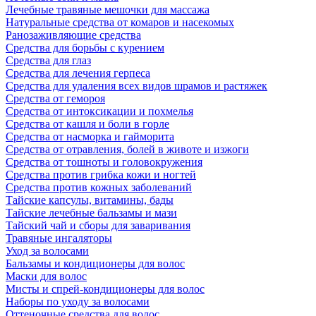
Лечебные травяные мешочки для массажа
Натуральные средства от комаров и насекомых
Ранозаживляющие средства
Средства для борьбы с курением
Средства для глаз
Средства для лечения герпеса
Средства для удаления всех видов шрамов и растяжек
Средства от гемороя
Средства от интоксикации и похмелья
Средства от кашля и боли в горле
Средства от насморка и гайморита
Средства от отравления, болей в животе и изжоги
Средства от тошноты и головокружения
Средства против грибка кожи и ногтей
Средства против кожных заболеваний
Тайские капсулы, витамины, бады
Тайские лечебные бальзамы и мази
Тайский чай и сборы для заваривания
Травяные ингаляторы
Уход за волосами
Бальзамы и кондиционеры для волос
Маски для волос
Мисты и спрей-кондиционеры для волос
Наборы по уходу за волосами
Оттеночные средства для волос