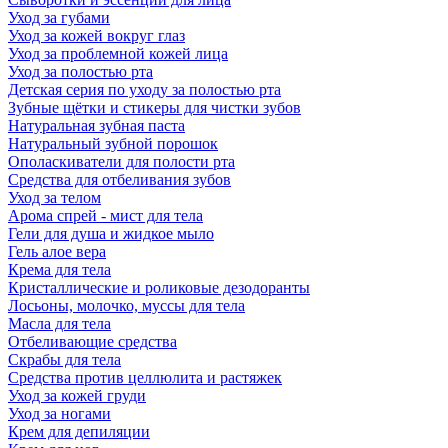
Уход за губами
Уход за кожей вокруг глаз
Уход за проблемной кожей лица
Уход за полостью рта
Детская серия по уходу за полостью рта
Зубные щётки и стикеры для чистки зубов
Натуральная зубная паста
Натуральный зубной порошок
Ополаскиватели для полости рта
Средства для отбеливания зубов
Уход за телом
Арома спрей - мист для тела
Гели для душа и жидкое мыло
Гель алое вера
Крема для тела
Кристаллические и роликовые дезодоранты
Лосьоны, молочко, муссы для тела
Масла для тела
Отбеливающие средства
Скрабы для тела
Средства против целлюлита и растяжек
Уход за кожей груди
Уход за ногами
Крем для депиляции