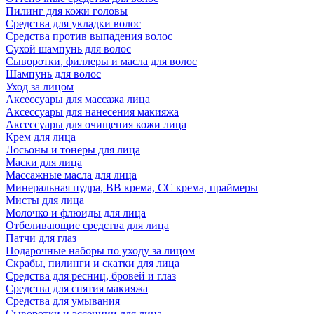
Пилинг для кожи головы
Средства для укладки волос
Средства против выпадения волос
Сухой шампунь для волос
Сыворотки, филлеры и масла для волос
Шампунь для волос
Уход за лицом
Аксессуары для массажа лица
Аксессуары для нанесения макияжа
Аксессуары для очищения кожи лица
Крем для лица
Лосьоны и тонеры для лица
Маски для лица
Массажные масла для лица
Минеральная пудра, BB крема, СС крема, праймеры
Мисты для лица
Молочко и флюиды для лица
Отбеливающие средства для лица
Патчи для глаз
Подарочные наборы по уходу за лицом
Скрабы, пилинги и скатки для лица
Средства для ресниц, бровей и глаз
Средства для снятия макияжа
Средства для умывания
Сыворотки и эссенции для лица