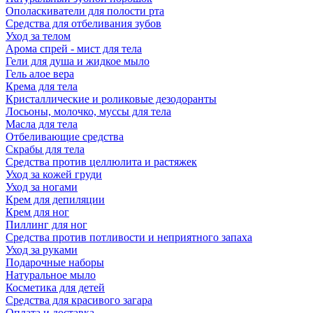
Ополаскиватели для полости рта
Средства для отбеливания зубов
Уход за телом
Арома спрей - мист для тела
Гели для душа и жидкое мыло
Гель алое вера
Крема для тела
Кристаллические и роликовые дезодоранты
Лосьоны, молочко, муссы для тела
Масла для тела
Отбеливающие средства
Скрабы для тела
Средства против целлюлита и растяжек
Уход за кожей груди
Уход за ногами
Крем для депиляции
Крем для ног
Пиллинг для ног
Средства против потливости и неприятного запаха
Уход за руками
Подарочные наборы
Натуральное мыло
Косметика для детей
Средства для красивого загара
Оплата и доставка