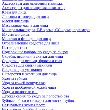
Аксессуары для нанесения макияжа
Аксессуары для очищения кожи лица
Крем для лица
Лосьоны и тонеры для лица
Маски для лица
Массажные масла для лица
Минеральная пудра, BB крема, СС крема, праймеры
Мисты для лица
Молочко и флюиды для лица
Отбеливающие средства для лица
Патчи для глаз
Подарочные наборы по уходу за лицом
Скрабы, пилинги и скатки для лица
Средства для ресниц, бровей и глаз
Средства для снятия макияжа
Средства для умывания
Сыворотки и эссенции для лица
Уход за губами
Уход за кожей вокруг глаз
Уход за проблемной кожей лица
Уход за полостью рта
Детская серия по уходу за полостью рта
Зубные щётки и стикеры для чистки зубов
Натуральная зубная паста
Натуральный зубной порошок