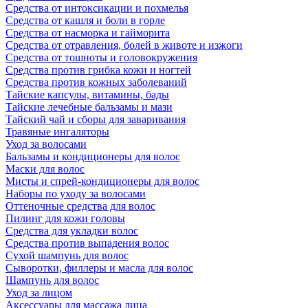
Средства от интоксикации и похмелья
Средства от кашля и боли в горле
Средства от насморка и гайморита
Средства от отравления, болей в животе и изжоги
Средства от тошноты и головокружения
Средства против грибка кожи и ногтей
Средства против кожных заболеваний
Тайские капсулы, витамины, бады
Тайские лечебные бальзамы и мази
Тайский чай и сборы для заваривания
Травяные ингаляторы
Уход за волосами
Бальзамы и кондиционеры для волос
Маски для волос
Мисты и спрей-кондиционеры для волос
Наборы по уходу за волосами
Оттеночные средства для волос
Пилинг для кожи головы
Средства для укладки волос
Средства против выпадения волос
Сухой шампунь для волос
Сыворотки, филлеры и масла для волос
Шампунь для волос
Уход за лицом
Аксессуары для массажа лица