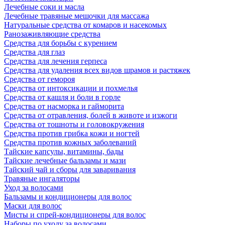
Лечебные соки и масла
Лечебные травяные мешочки для массажа
Натуральные средства от комаров и насекомых
Ранозаживляющие средства
Средства для борьбы с курением
Средства для глаз
Средства для лечения герпеса
Средства для удаления всех видов шрамов и растяжек
Средства от гемороя
Средства от интоксикации и похмелья
Средства от кашля и боли в горле
Средства от насморка и гайморита
Средства от отравления, болей в животе и изжоги
Средства от тошноты и головокружения
Средства против грибка кожи и ногтей
Средства против кожных заболеваний
Тайские капсулы, витамины, бады
Тайские лечебные бальзамы и мази
Тайский чай и сборы для заваривания
Травяные ингаляторы
Уход за волосами
Бальзамы и кондиционеры для волос
Маски для волос
Мисты и спрей-кондиционеры для волос
Наборы по уходу за волосами