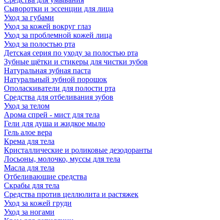
Сыворотки и эссенции для лица
Уход за губами
Уход за кожей вокруг глаз
Уход за проблемной кожей лица
Уход за полостью рта
Детская серия по уходу за полостью рта
Зубные щётки и стикеры для чистки зубов
Натуральная зубная паста
Натуральный зубной порошок
Ополаскиватели для полости рта
Средства для отбеливания зубов
Уход за телом
Арома спрей - мист для тела
Гели для душа и жидкое мыло
Гель алое вера
Крема для тела
Кристаллические и роликовые дезодоранты
Лосьоны, молочко, муссы для тела
Масла для тела
Отбеливающие средства
Скрабы для тела
Средства против целлюлита и растяжек
Уход за кожей груди
Уход за ногами