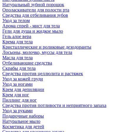
Натуральный зубной порошок
Ополаскиватели для полости рта
Средства для отбеливания зубов
Уход за телом
Арома спрей - мист для тела
Гели для душа и жидкое мыло
Гель алое вера
Крема для тела
Кристаллические и роликовые дезодоранты
Лосьоны, молочко, муссы для тела
Масла для тела
Отбеливающие средства
Скрабы для тела
Средства против целлюлита и растяжек
Уход за кожей груди
Уход за ногами
Крем для депиляции
Крем для ног
Пиллинг для ног
Средства против потливости и неприятного запаха
Уход за руками
Подарочные наборы
Натуральное мыло
Косметика для детей
Средства для красивого загара