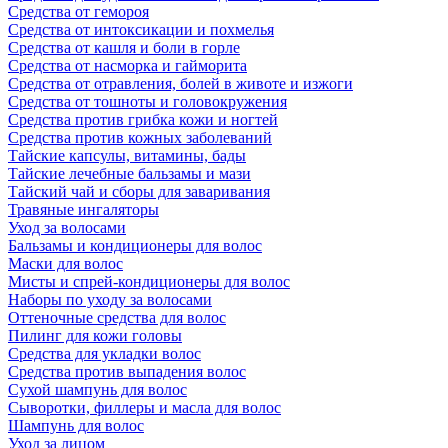
Средства от гемороя
Средства от интоксикации и похмелья
Средства от кашля и боли в горле
Средства от насморка и гайморита
Средства от отравления, болей в животе и изжоги
Средства от тошноты и головокружения
Средства против грибка кожи и ногтей
Средства против кожных заболеваний
Тайские капсулы, витамины, бады
Тайские лечебные бальзамы и мази
Тайский чай и сборы для заваривания
Травяные ингаляторы
Уход за волосами
Бальзамы и кондиционеры для волос
Маски для волос
Мисты и спрей-кондиционеры для волос
Наборы по уходу за волосами
Оттеночные средства для волос
Пилинг для кожи головы
Средства для укладки волос
Средства против выпадения волос
Сухой шампунь для волос
Сыворотки, филлеры и масла для волос
Шампунь для волос
Уход за лицом