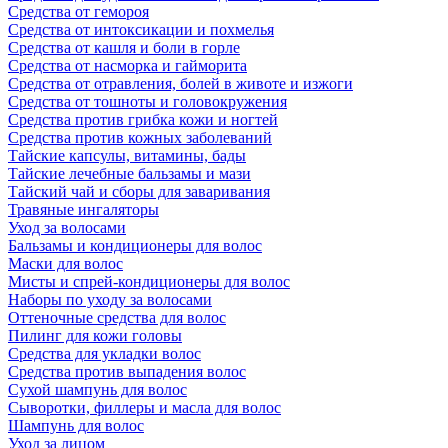
Средства от гемороя
Средства от интоксикации и похмелья
Средства от кашля и боли в горле
Средства от насморка и гайморита
Средства от отравления, болей в животе и изжоги
Средства от тошноты и головокружения
Средства против грибка кожи и ногтей
Средства против кожных заболеваний
Тайские капсулы, витамины, бады
Тайские лечебные бальзамы и мази
Тайский чай и сборы для заваривания
Травяные ингаляторы
Уход за волосами
Бальзамы и кондиционеры для волос
Маски для волос
Мисты и спрей-кондиционеры для волос
Наборы по уходу за волосами
Оттеночные средства для волос
Пилинг для кожи головы
Средства для укладки волос
Средства против выпадения волос
Сухой шампунь для волос
Сыворотки, филлеры и масла для волос
Шампунь для волос
Уход за лицом