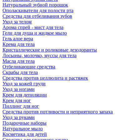
Натуральный зубной порошок
Ополаскиватели для полости рта
Средства для отбеливания зубов
Уход за телом
Арома спрей - мист для тела
Гели для душа и жидкое мыло
Гель алое вера
Крема для тела
Кристаллические и роликовые дезодоранты
Лосьоны, молочко, муссы для тела
Масла для тела
Отбеливающие средства
Скрабы для тела
Средства против целлюлита и растяжек
Уход за кожей груди
Уход за ногами
Крем для депиляции
Крем для ног
Пиллинг для ног
Средства против потливости и неприятного запаха
Уход за руками
Подарочные наборы
Натуральное мыло
Косметика для детей
Средства для красивого загара