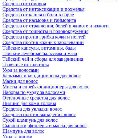
Средства от гемороя
Средства от интоксикации и похмелья
Средства от кашля и боли в горле
Средства от насморка и гайморита
Средства от отравления, болей в животе и изжоги
Средства от тошноты и головокружения
Средства против грибка кожи и ногтей
Средства против кожных заболеваний
Тайские капсулы, витамины, бады
Тайские лечебные бальзамы и мази
Тайский чай и сборы для заваривания
Травяные ингаляторы
Уход за волосами
Бальзамы и кондиционеры для волос
Маски для волос
Мисты и спрей-кондиционеры для волос
Наборы по уходу за волосами
Оттеночные средства для волос
Пилинг для кожи головы
Средства для укладки волос
Средства против выпадения волос
Сухой шампунь для волос
Сыворотки, филлеры и масла для волос
Шампунь для волос
Уход за лицом