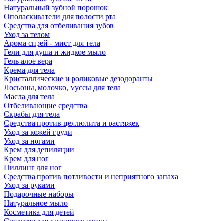
Натуральный зубной порошок
Ополаскиватели для полости рта
Средства для отбеливания зубов
Уход за телом
Арома спрей - мист для тела
Гели для душа и жидкое мыло
Гель алое вера
Крема для тела
Кристаллические и роликовые дезодоранты
Лосьоны, молочко, муссы для тела
Масла для тела
Отбеливающие средства
Скрабы для тела
Средства против целлюлита и растяжек
Уход за кожей груди
Уход за ногами
Крем для депиляции
Крем для ног
Пиллинг для ног
Средства против потливости и неприятного запаха
Уход за руками
Подарочные наборы
Натуральное мыло
Косметика для детей
Средства для красивого загара