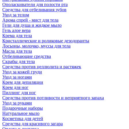
Ополаскиватели для полости рта
Средства для отбеливания зубов
Уход за телом
Арома спрей - мист для тела
Гели для душа и жидкое мыло
Гель алое вера
Крема для тела
Кристаллические и роликовые дезодоранты
Лосьоны, молочко, муссы для тела
Масла для тела
Отбеливающие средства
Скрабы для тела
Средства против целлюлита и растяжек
Уход за кожей груди
Уход за ногами
Крем для депиляции
Крем для ног
Пиллинг для ног
Средства против потливости и неприятного запаха
Уход за руками
Подарочные наборы
Натуральное мыло
Косметика для детей
Средства для красивого загара
Оплата и доставка