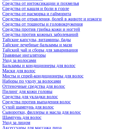
Средства от интоксикации и похмелья
Средства от кашля и боли в горле
Средства от насморка и гайморита
Средства от отравления, болей в животе и изжоги
Средства от тошноты и головокружения
Средства против грибка кожи и ногтей
Средства против кожных заболеваний
Тайские капсулы, витамины, бады
Тайские лечебные бальзамы и мази
Тайский чай и сборы для заваривания
Травяные ингаляторы
Уход за волосами
Бальзамы и кондиционеры для волос
Маски для волос
Мисты и спрей-кондиционеры для волос
Наборы по уходу за волосами
Оттеночные средства для волос
Пилинг для кожи головы
Средства для укладки волос
Средства против выпадения волос
Сухой шампунь для волос
Сыворотки, филлеры и масла для волос
Шампунь для волос
Уход за лицом
Аксессуары для массажа лица