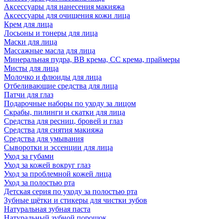
Аксессуары для нанесения макияжа
Аксессуары для очищения кожи лица
Крем для лица
Лосьоны и тонеры для лица
Маски для лица
Массажные масла для лица
Минеральная пудра, BB крема, СС крема, праймеры
Мисты для лица
Молочко и флюиды для лица
Отбеливающие средства для лица
Патчи для глаз
Подарочные наборы по уходу за лицом
Скрабы, пилинги и скатки для лица
Средства для ресниц, бровей и глаз
Средства для снятия макияжа
Средства для умывания
Сыворотки и эссенции для лица
Уход за губами
Уход за кожей вокруг глаз
Уход за проблемной кожей лица
Уход за полостью рта
Детская серия по уходу за полостью рта
Зубные щётки и стикеры для чистки зубов
Натуральная зубная паста
Натуральный зубной порошок