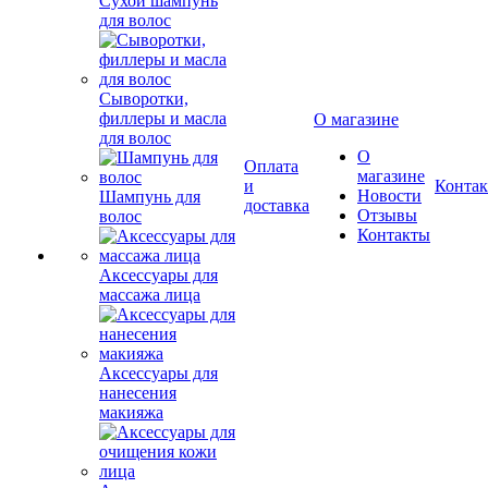
Сухой шампунь
для волос
Сыворотки,
филлеры и масла
О магазине
для волос
О
Оплата
магазине
и
Конта
Новости
Шампунь для
доставка
Отзывы
волос
Контакты
Аксессуары для
массажа лица
Аксессуары для
нанесения
макияжа