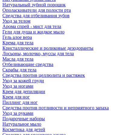
Натуральный зубной порошок
Ополаскиватели для полости рта
Средства для отбеливания зубов
Уход за телом
Арома спрей - мист для тела
Гели для душа и жидкое мыло
Гель алое вера
Крема для тела
Кристаллические и роликовые дезодоранты
Лосьоны, молочко, муссы для тела
Масла для тела
Отбеливающие средства
Скрабы для тела
Средства против целлюлита и растяжек
Уход за кожей груди
Уход за ногами
Крем для депиляции
Крем для ног
Пиллинг для ног
Средства против потливости и неприятного запаха
Уход за руками
Подарочные наборы
Натуральное мыло
Косметика для детей
Средства для красивого загара