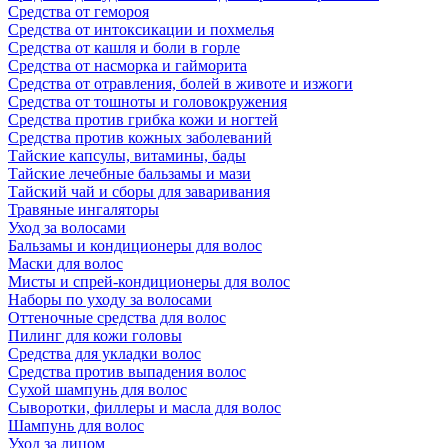
Средства от гемороя
Средства от интоксикации и похмелья
Средства от кашля и боли в горле
Средства от насморка и гайморита
Средства от отравления, болей в животе и изжоги
Средства от тошноты и головокружения
Средства против грибка кожи и ногтей
Средства против кожных заболеваний
Тайские капсулы, витамины, бады
Тайские лечебные бальзамы и мази
Тайский чай и сборы для заваривания
Травяные ингаляторы
Уход за волосами
Бальзамы и кондиционеры для волос
Маски для волос
Мисты и спрей-кондиционеры для волос
Наборы по уходу за волосами
Оттеночные средства для волос
Пилинг для кожи головы
Средства для укладки волос
Средства против выпадения волос
Сухой шампунь для волос
Сыворотки, филлеры и масла для волос
Шампунь для волос
Уход за лицом