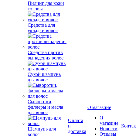
Пилинг для кожи
головы
Средства для
укладки волос
Средства против
выпадения волос
Сухой шампунь
для волос
Сыворотки,
филлеры и масла
О магазине
для волос
О
Оплата
магазине
и
Конта
Новости
Шампунь для
доставка
Отзывы
волос