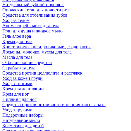
Натуральный зубной порошок
Ополаскиватели для полости рта
Средства для отбеливания зубов
Уход за телом
Арома спрей - мист для тела
Гели для душа и жидкое мыло
Гель алое вера
Крема для тела
Кристаллические и роликовые дезодоранты
Лосьоны, молочко, муссы для тела
Масла для тела
Отбеливающие средства
Скрабы для тела
Средства против целлюлита и растяжек
Уход за кожей груди
Уход за ногами
Крем для депиляции
Крем для ног
Пиллинг для ног
Средства против потливости и неприятного запаха
Уход за руками
Подарочные наборы
Натуральное мыло
Косметика для детей
Средства для красивого загара