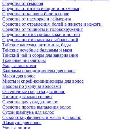
Средства от гемороя
Средства от интоксикации и похмелья
Средства от кашля и боли в горле
Средства от насморка и гайморита
Средства от отравления, болей в животе и изжоги
Средства от тошноты и головокружения
Средства против грибка кожи и ногтей
Средства против кожных заболеваний
Тайские капсулы, витамины, бады
Тайские лечебные бальзамы и мази
Тайский чай и сборы для заваривания
Травяные ингаляторы
Уход за волосами
Бальзамы и кондиционеры для волос
Маски для волос
Мисты и спрей-кондиционеры для волос
Наборы по уходу за волосами
Оттеночные средства для волос
Пилинг для кожи головы
Средства для укладки волос
Средства против выпадения волос
Сухой шампунь для волос
Сыворотки, филлеры и масла для волос
Шампунь для волос
Уход за лицом