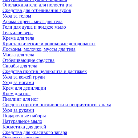
Ополаскиватели для полости рта
Средства для отбеливания зубов
Уход за телом
Арома спрей - мист для тела
Гели для душа и жидкое мыло
Гель алое вера
Крема для тела
Кристаллические и роликовые дезодоранты
Лосьоны, молочко, муссы для тела
Масла для тела
Отбеливающие средства
Скрабы для тела
Средства против целлюлита и растяжек
Уход за кожей груди
Уход за ногами
Крем для депиляции
Крем для ног
Пиллинг для ног
Средства против потливости и неприятного запаха
Уход за руками
Подарочные наборы
Натуральное мыло
Косметика для детей
Средства для красивого загара
Оплата и доставка