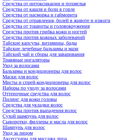
Средства от интоксикации и похмелья
Средства от кашля и боли в горле
Средства от насморка и гайморита
Средства от отравления, болей в животе и изжоги
Средства от тошноты и головокружения
Средства против грибка кожи и ногтей
Средства против кожных заболеваний
Тайские капсулы, витамины, бады
Тайские лечебные бальзамы и мази
Тайский чай и сборы для заваривания
Травяные ингаляторы
Уход за волосами
Бальзамы и кондиционеры для волос
Маски для волос
Мисты и спрей-кондиционеры для волос
Наборы по уходу за волосами
Оттеночные средства для волос
Пилинг для кожи головы
Средства для укладки волос
Средства против выпадения волос
Сухой шампунь для волос
Сыворотки, филлеры и масла для волос
Шампунь для волос
Уход за лицом
Аксессуары для массажа лица