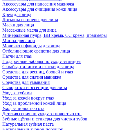
Аксессуары для нанесения макияжа
Аксессуары для очищения кожи лица
Крем для лица
Лосьоны и тонеры для лица
Маски для лица
Массажные масла для лица
Минеральная пудра, BB крема, СС крема, праймеры
Мисты для лица
Молочко и флюиды для лица
Отбеливающие средства для лица
Патчи для глаз
Подарочные наборы по уходу за лицом
Скрабы, пилинги и скатки для лица
Средства для ресниц, бровей и глаз
Средства для снятия макияжа
Средства для умывания
Сыворотки и эссенции для лица
Уход за губами
Уход за кожей вокруг глаз
Уход за проблемной кожей лица
Уход за полостью рта
Детская серия по уходу за полостью рта
Зубные щётки и стикеры для чистки зубов
Натуральная зубная паста
Натуральный зубной порошок