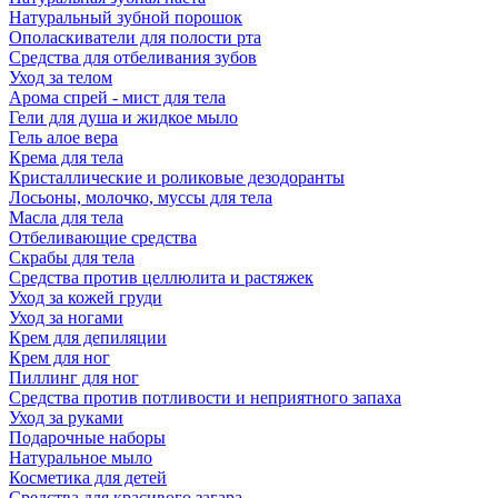
Натуральный зубной порошок
Ополаскиватели для полости рта
Средства для отбеливания зубов
Уход за телом
Арома спрей - мист для тела
Гели для душа и жидкое мыло
Гель алое вера
Крема для тела
Кристаллические и роликовые дезодоранты
Лосьоны, молочко, муссы для тела
Масла для тела
Отбеливающие средства
Скрабы для тела
Средства против целлюлита и растяжек
Уход за кожей груди
Уход за ногами
Крем для депиляции
Крем для ног
Пиллинг для ног
Средства против потливости и неприятного запаха
Уход за руками
Подарочные наборы
Натуральное мыло
Косметика для детей
Средства для красивого загара