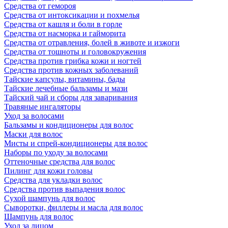
Средства от гемороя
Средства от интоксикации и похмелья
Средства от кашля и боли в горле
Средства от насморка и гайморита
Средства от отравления, болей в животе и изжоги
Средства от тошноты и головокружения
Средства против грибка кожи и ногтей
Средства против кожных заболеваний
Тайские капсулы, витамины, бады
Тайские лечебные бальзамы и мази
Тайский чай и сборы для заваривания
Травяные ингаляторы
Уход за волосами
Бальзамы и кондиционеры для волос
Маски для волос
Мисты и спрей-кондиционеры для волос
Наборы по уходу за волосами
Оттеночные средства для волос
Пилинг для кожи головы
Средства для укладки волос
Средства против выпадения волос
Сухой шампунь для волос
Сыворотки, филлеры и масла для волос
Шампунь для волос
Уход за лицом