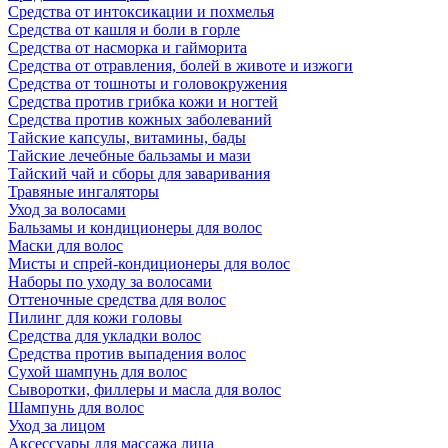
Средства от интоксикации и похмелья
Средства от кашля и боли в горле
Средства от насморка и гайморита
Средства от отравления, болей в животе и изжоги
Средства от тошноты и головокружения
Средства против грибка кожи и ногтей
Средства против кожных заболеваний
Тайские капсулы, витамины, бады
Тайские лечебные бальзамы и мази
Тайский чай и сборы для заваривания
Травяные ингаляторы
Уход за волосами
Бальзамы и кондиционеры для волос
Маски для волос
Мисты и спрей-кондиционеры для волос
Наборы по уходу за волосами
Оттеночные средства для волос
Пилинг для кожи головы
Средства для укладки волос
Средства против выпадения волос
Сухой шампунь для волос
Сыворотки, филлеры и масла для волос
Шампунь для волос
Уход за лицом
Аксессуары для массажа лица