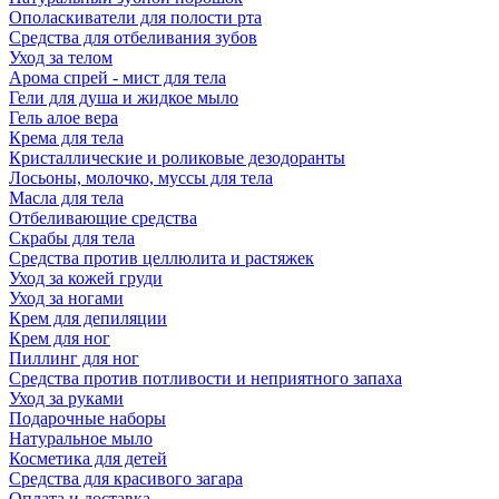
Ополаскиватели для полости рта
Средства для отбеливания зубов
Уход за телом
Арома спрей - мист для тела
Гели для душа и жидкое мыло
Гель алое вера
Крема для тела
Кристаллические и роликовые дезодоранты
Лосьоны, молочко, муссы для тела
Масла для тела
Отбеливающие средства
Скрабы для тела
Средства против целлюлита и растяжек
Уход за кожей груди
Уход за ногами
Крем для депиляции
Крем для ног
Пиллинг для ног
Средства против потливости и неприятного запаха
Уход за руками
Подарочные наборы
Натуральное мыло
Косметика для детей
Средства для красивого загара
Оплата и доставка