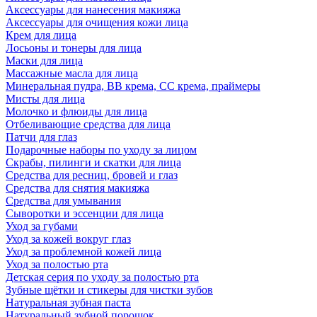
Аксессуары для нанесения макияжа
Аксессуары для очищения кожи лица
Крем для лица
Лосьоны и тонеры для лица
Маски для лица
Массажные масла для лица
Минеральная пудра, BB крема, СС крема, праймеры
Мисты для лица
Молочко и флюиды для лица
Отбеливающие средства для лица
Патчи для глаз
Подарочные наборы по уходу за лицом
Скрабы, пилинги и скатки для лица
Средства для ресниц, бровей и глаз
Средства для снятия макияжа
Средства для умывания
Сыворотки и эссенции для лица
Уход за губами
Уход за кожей вокруг глаз
Уход за проблемной кожей лица
Уход за полостью рта
Детская серия по уходу за полостью рта
Зубные щётки и стикеры для чистки зубов
Натуральная зубная паста
Натуральный зубной порошок